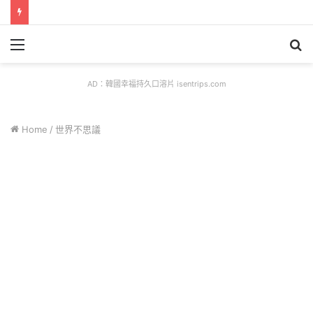
Menu
S
fo
AD：韓國幸福持久口溶片 isentrips.com
Home
/
世界不思議