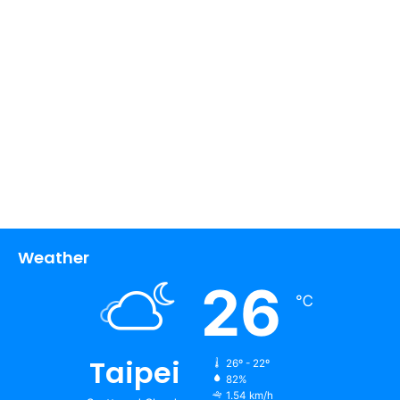
Weather
26
℃
Taipei
26º - 22º
82%
1.54 km/h