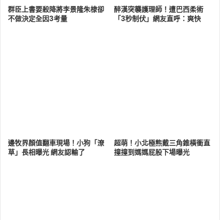
群臣上書要殺降將李景隆朱棣卻
醉漢突襲護理師！遭巴西柔術
不做決定全因3考量
「3秒制伏」網友直呼：爽快
邊牧界顏值翻車現場！小狗「潦
超萌！小北極熊戴三角錐橫衝直
草」長相曝光 網友認輸了
撞撞到媽媽屁股下場曝光