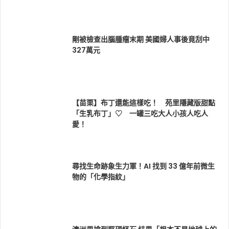
剛被檢查出腦腫瘤末期 美國婦人事後竟刮中
327萬元
【苗栗】布丁還能這樣吃！ 苑里隱藏版甜點
「生乳布丁」♡ 一罐三吃大人小孩人吃人
愛！
尋找生命跡象生力軍！AI 找到 33 億年前微生
物的「化學指紋」