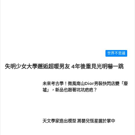
世界不思議
失明少女大學邂逅超暖男友 4年後重見光明嚇一跳
未來考古學！微風南山Dior男裝快閃店變「廢
墟」，新品也跟著坑坑疤疤？
天文學家造出模型 將嬰兒恆星握於掌中