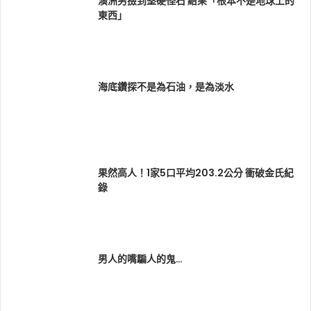
澳洲男撿到堅硬怪石 結果「根本不是地球上的
東西」
海底鑽探不是為石油，是為淡水
果然高人！1家5口平均203.2公分 衝破金氏紀
錄
男人的嘴騙人的鬼…