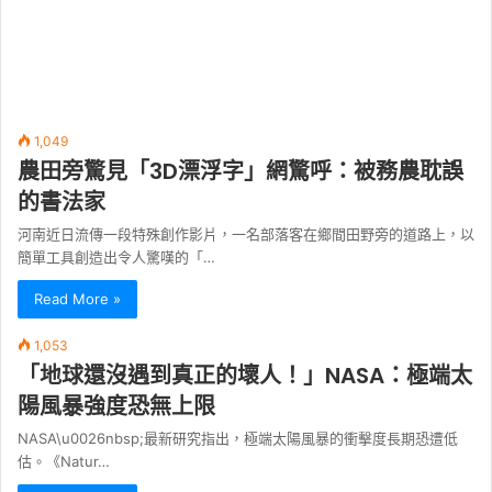
1,049
農田旁驚見「3D漂浮字」網驚呼：被務農耽誤
的書法家
河南近日流傳一段特殊創作影片，一名部落客在鄉間田野旁的道路上，以
簡單工具創造出令人驚嘆的「…
Read More »
1,053
「地球還沒遇到真正的壞人！」NASA：極端太
陽風暴強度恐無上限
NASA\u0026nbsp;最新研究指出，極端太陽風暴的衝擊度長期恐遭低
估。《Natur…