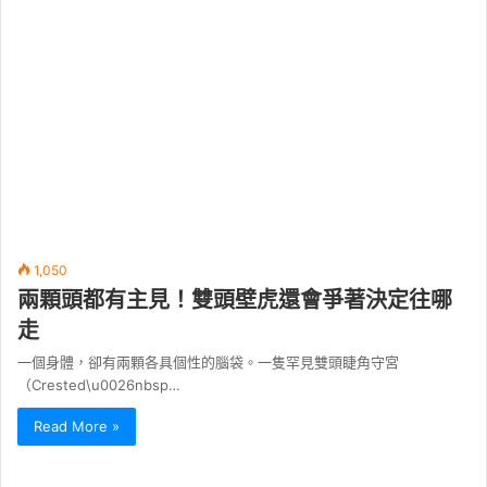
1,050
兩顆頭都有主見！雙頭壁虎還會爭著決定往哪
走
一個身體，卻有兩顆各具個性的腦袋。一隻罕見雙頭睫角守宮
（Crested\u0026nbsp…
Read More »