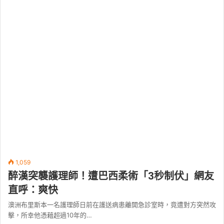
1,059
醉漢突襲護理師！遭巴西柔術「3秒制伏」網友
直呼：爽快
澳洲布里斯本一名護理師日前在護送病患離開急診室時，竟遭對方突然攻
擊，所幸他憑藉超過10年的…