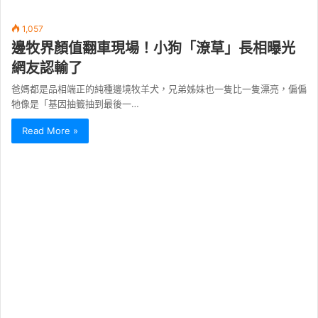
1,057
邊牧界顏值翻車現場！小狗「潦草」長相曝光
網友認輸了
爸媽都是品相端正的純種邊境牧羊犬，兄弟姊妹也一隻比一隻漂亮，偏偏
牠像是「基因抽籤抽到最後一…
Read More »