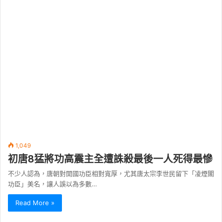
1,049
初唐8猛將功高震主全遭誅殺最後一人死得最慘
不少人認為，唐朝對開國功臣相對寬厚，尤其唐太宗李世民留下「凌煙閣
功臣」美名，讓人誤以為多數…
Read More »