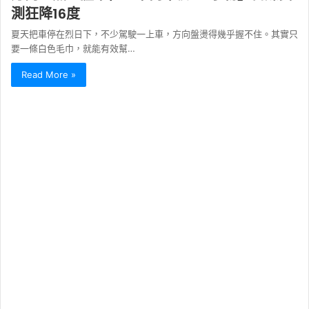
測狂降16度
夏天把車停在烈日下，不少駕駛一上車，方向盤燙得幾乎握不住。其實只
要一條白色毛巾，就能有效幫…
Read More »