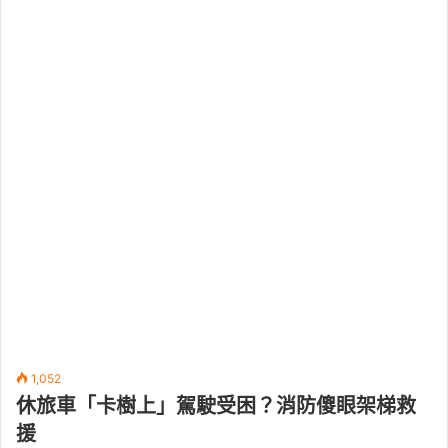
1,052
休旅車「卡樹上」駕駛受困？消防傻眼架梯救
援