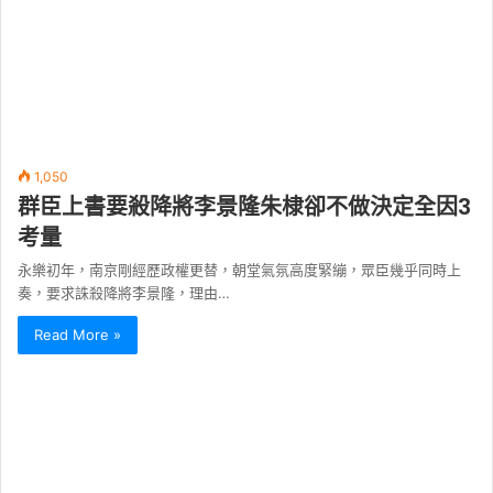
1,050
群臣上書要殺降將李景隆朱棣卻不做決定全因3
考量
永樂初年，南京剛經歷政權更替，朝堂氣氛高度緊繃，眾臣幾乎同時上
奏，要求誅殺降將李景隆，理由…
Read More »