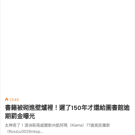
1,049
書籍被砌進壁爐裡！遲了150年才還給圖書館逾
期罰金曝光
太神奇了！澳洲新南威爾斯州凱阿瑪（Kiama）77歲居民羅斯
（Ross\u0026nbsp…