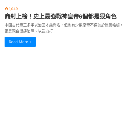
1,049
商紂上榜！史上最強戰神皇帝6個都是狠角色
中國古代帝王多半以治國才能聞名，但也有少數皇帝不僅善於運籌帷幄，
更是親自衝鋒陷陣、以武力打…
Read More »