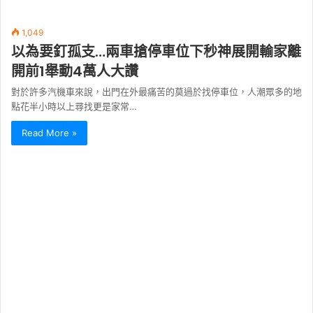
1,049
以為要釘孤支…兩車搶停車位下秒神展開輸家離
開前1舉動4萬人大讚
對於許多汽機車來說，出門在外最痛苦的莫過於找停車位，人潮眾多的地
點花半小時以上尋找更是家常…
Read More »