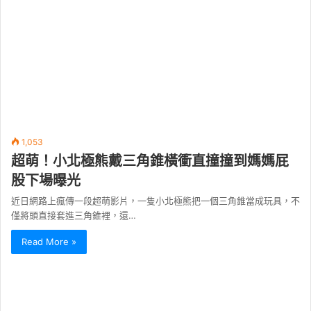
1,053
超萌！小北極熊戴三角錐橫衝直撞撞到媽媽屁
股下場曝光
近日網路上瘋傳一段超萌影片，一隻小北極熊把一個三角錐當成玩具，不
僅將頭直接套進三角錐裡，還…
Read More »