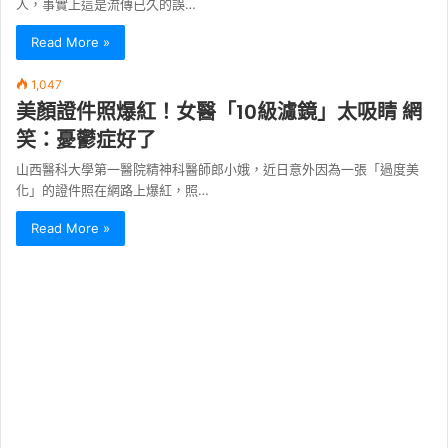
人，事實上這是流傳已久的誤…
Read More »
1,047
美顏證件照爆紅！女醫「10級濾鏡」太吸睛 網
笑：憂鬱症好了
山西醫科大學第一醫院精神科醫師郎小娥，近日意外因為一張「過度美
化」的證件照在網路上爆紅，照…
Read More »