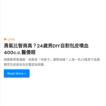
1,046
勇氣比智商高？24歲男DIY自割包皮噴血
400c.c.醫傻眼
網路教學看幾眼，就敢拿「命根子」實際演練？上海一名24歲男子長期
飽受包皮過長及反覆感染困擾…
Read More »