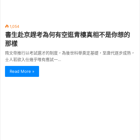
1,054
書生赴京趕考為何有空逛青樓真相不是你想的
那樣
隋文帝推行以考試選才的制度，為後世科舉奠定基礎，至唐代逐步成熟，
士人若欲入仕幾乎唯有應試一…
Read More »