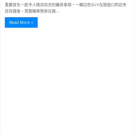
重慶發生一起令人瞠目結舌的離奇車禍，一輛白色SUV在隧道口附近失
控自撞後，竟整輛車懸掛在路…
Read More »