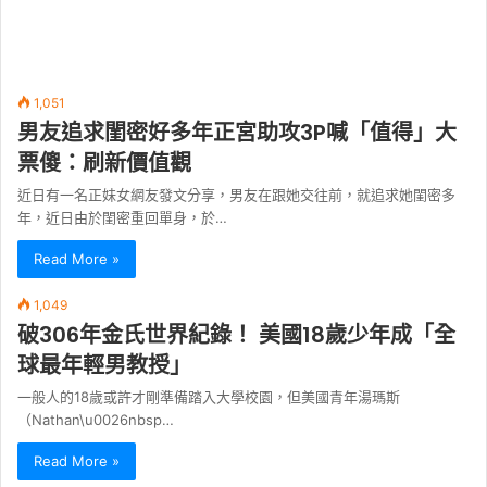
1,051
男友追求閨密好多年正宮助攻3P喊「值得」大
票傻：刷新價值觀
近日有一名正妹女網友發文分享，男友在跟她交往前，就追求她閨密多
年，近日由於閨密重回單身，於…
Read More »
1,049
破306年金氏世界紀錄！ 美國18歲少年成「全
球最年輕男教授」
一般人的18歲或許才剛準備踏入大學校園，但美國青年湯瑪斯
（Nathan\u0026nbsp…
Read More »