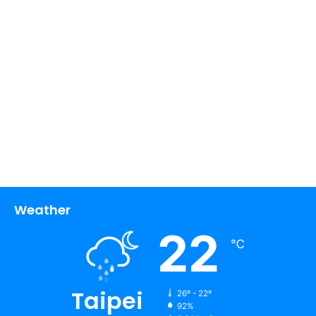
Weather
22
℃
Taipei
26º - 22º
92%