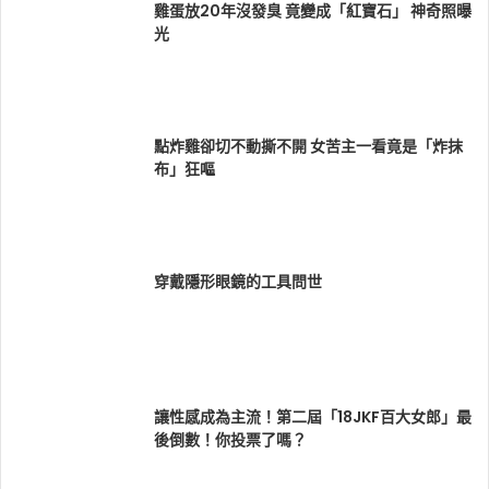
雞蛋放20年沒發臭 竟變成「紅寶石」 神奇照曝
光
點炸雞卻切不動撕不開 女苦主一看竟是「炸抹
布」狂嘔
穿戴隱形眼鏡的工具問世
讓性感成為主流！第二屆「18JKF百大女郎」最
後倒數！你投票了嗎？