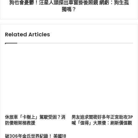
狗也會憂鬱！汪星人頭探出車窗掛後照鏡 網虧：狗生孤
獨嗎？
Related Articles
休旅車「卡樹上」駕駛受困？消
男友追求閨密好多年正宮助攻3P
防傻眼架梯救援
喊「值得」大票傻：刷新價值觀
破306年金氏世界紀錄！ 美國18