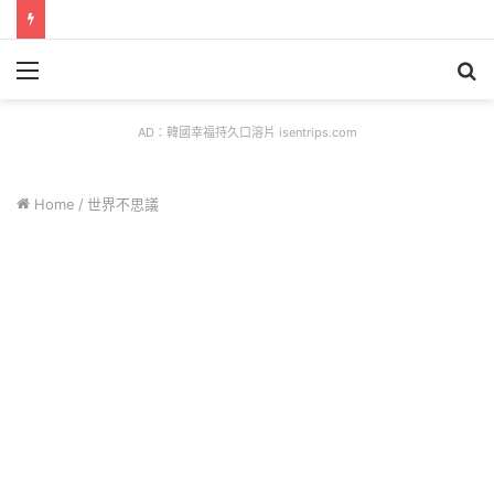
Menu
S
fo
AD：韓國幸福持久口溶片 isentrips.com
Home
/
世界不思議