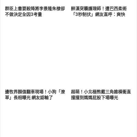
群臣上書要殺降將李景隆朱棣卻
醉漢突襲護理師！遭巴西柔術
不做決定全因3考量
「3秒制伏」網友直呼：爽快
邊牧界顏值翻車現場！小狗「潦
超萌！小北極熊戴三角錐橫衝直
草」長相曝光 網友認輸了
撞撞到媽媽屁股下場曝光