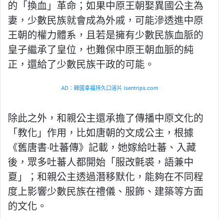
的「換血」革命；如果中原王朝娶異國公主為
妻，少數民族就會成為外戚，可能滲透進中原
王朝的權力體系，且若是擁有少數民族血脈的
皇子繼承了皇位，也難保中原王朝血脈的純
正，還給了少數民族干政的可能。
AD：韓國幸福持久口溶片 isentrips.com
除此之外，和親公主還承擔了傳播中原文化的
「教化」作用，比如唐朝的文成公主，根據
《舊唐書‧吐蕃傳》記載，她嫁給吐蕃、入藏
後，眾多吐蕃人都開始「服改氈裘，語兼中
夏」；和親公主透過潛移默化，能夠在不同程
度上影響少數民族在禮儀、服飾、建築等方面
的文化。