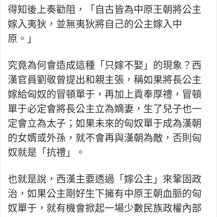
得知後上奏勸阻，「自古皆為中原王朝將公主
嫁入夷狄，並無夷狄將自己的公主嫁入中
原。」
究竟為何會造成這種「只嫁不娶」的現象？西
漢官員劉敬曾提出和親主張，稱如果將長公主
嫁給匈奴的冒頓單于，再加上貢奉厚禮，冒頓
單于必定會將長公主立為嫡妻，生了兒子也一
定會立為太子；如果未來的匈奴單于成為漢朝
的女婿或外孫，就不會再與漢朝為敵，否則匈
奴就是「抗禮」。
也就是說，西漢主要透過「嫁公主」來鞏固政
治，如果公主剛好生下擁有中原王朝血脈的匈
奴單于，就有機會掀起一場少數民族政權內部