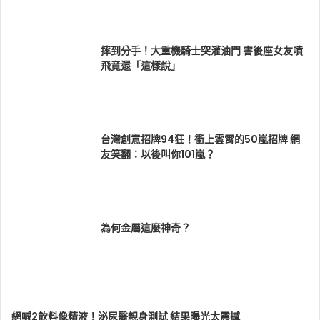
摔到分手！大重機騎士突灌油門 害後座女友噴
飛竟還「這樣說」
台灣創意招牌94狂！衝上雲霄的50嵐招牌 網
友笑翻：以後叫你101嵐？
為何金屬這麼神奇？
網喊2飲料像精液！泌尿醫親身測試 結果曝光太震撼