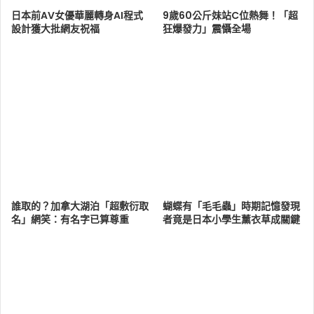
日本前AV女優華麗轉身AI程式
9歲60公斤妹站C位熱舞！「超
設計獲大批網友祝福
狂爆發力」震懾全場
誰取的？加拿大湖泊「超敷衍取
蝴蝶有「毛毛蟲」時期記憶發現
名」網笑：有名字已算尊重
者竟是日本小學生薰衣草成關鍵