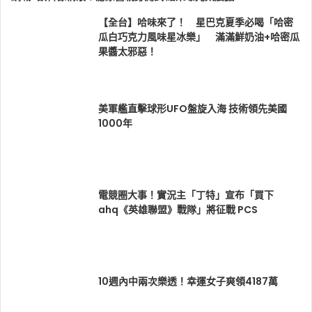
【全台】哈味來了！ 星巴克夏季必喝「哈密
瓜白巧克力風味星冰樂」 滿滿鮮奶油+哈密瓜
果醬太邪惡！
美軍艦直擊球形UFO盤旋入海 技術領先美國
1000年
電競圈大事！實況主「丁特」宣布「買下
ahq《英雄聯盟》戰隊」將征戰 PCS
10週內中兩次樂透！幸運女子爽領4187萬