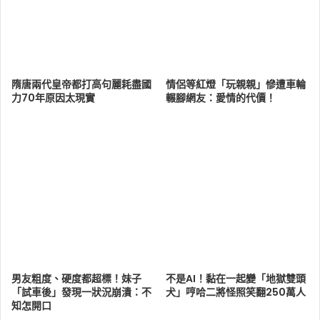
隋唐兩代皇帝都打高句麗耗盡國
情侶等紅燈「玩親親」慘遭車輪
力70年原因太現實
輾腳網友：愛情的代價！
男友粗度、硬度都超標！妹子
不是AI！黏在一起變「地獄雙頭
「試車後」發現一狀況崩潰：不
犬」哼哈二將怪照笑翻250萬人
知怎開口