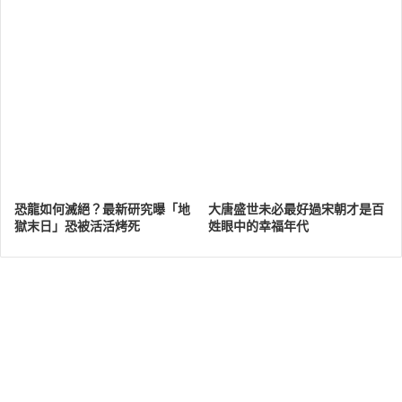
恐龍如何滅絕？最新研究曝「地
大唐盛世未必最好過宋朝才是百
獄末日」恐被活活烤死
姓眼中的幸福年代