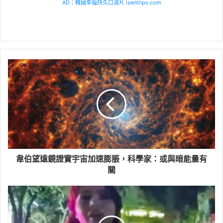
AD：韓國幸福持久口溶片 isentrips.com
韋伯望遠鏡證實宇宙加速膨脹，科學家：或與暗能量有
關