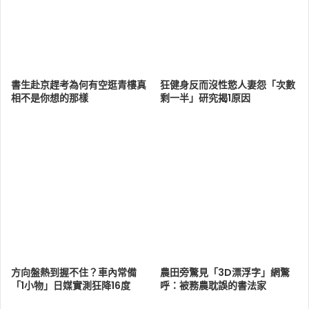
書生赴京趕考為何有空逛青樓真
狂健身反而沒性慾人妻怨「次數
相不是你想的那樣
剩一半」研究揭1原因
方向盤熱到握不住？車內常備
農田旁驚見「3D漂浮字」網驚
「1小物」日媒實測狂降16度
呼：被務農耽誤的書法家