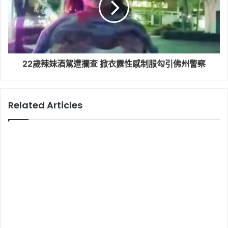
22歲辣妹酒駕遭攔查 掀衣露性感制服勾引佛州警察
Related Articles