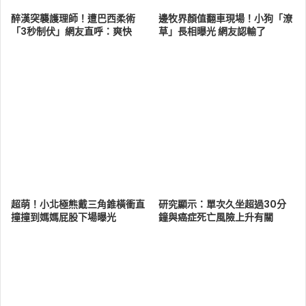
醉漢突襲護理師！遭巴西柔術
邊牧界顏值翻車現場！小狗「潦
「3秒制伏」網友直呼：爽快
草」長相曝光 網友認輸了
超萌！小北極熊戴三角錐橫衝直
研究顯示：單次久坐超過30分
撞撞到媽媽屁股下場曝光
鐘與癌症死亡風險上升有關