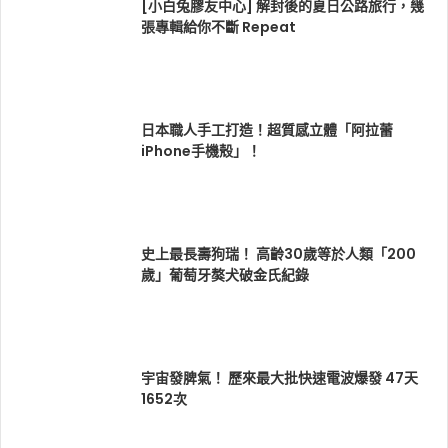
[小白兔膠友中心] 解封後的夏日公路旅行，幾
張專輯給你不斷 Repeat
日本職人手工打造！超質感立體「阿拉蕾
iPhone手機殼」！
史上最長壽狗瑞！ 高齡30歲等於人類「200
歲」葡萄牙獒犬破金氏紀錄
宇宙發脾氣！ 歷來最大批快速電波爆發 47天
1652次