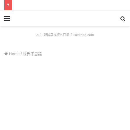
Menu
S
fo
AD：韓國幸福持久口溶片 isentrips.com
Home
/
世界不思議