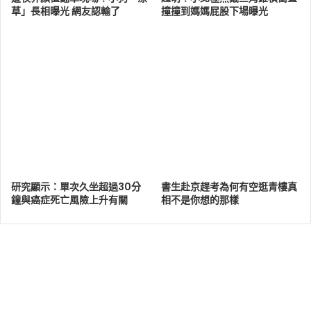
草」長相曝光 網友認輸了
撞撞到媽媽屁股下場曝光
研究顯示：單次久坐超過30分
書生赴京趕考為何有空逛青樓真
鐘與癌症死亡風險上升有關
相不是你想的那樣