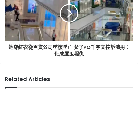
她穿紅衣從百貨公司墜樓墜亡 女子PO千字文控訴渣男：
化成厲鬼報仇
Related Articles