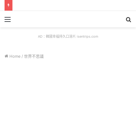
Menu
S
fo
AD：韓國幸福持久口溶片 isentrips.com
Home
/
世界不思議