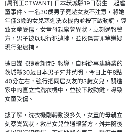
[周刊王CTWANT] 日本茨城縣19日發生一起虐
童事件。一名30歲男子竟趁女友不注意，將她
年僅3歲的女兒塞進洗衣機內並按下啟動鍵，導
致女童受傷。女童母親察覺異狀，立刻通報警
方，男子被以現行犯逮捕，並依傷害罪等嫌疑
現行犯逮捕。
據日媒《讀賣新聞》報導，自稱從事建築業的
茨城縣30歲日本男子舛井英明，今日上午8點
40分左右，強行把同居女友的3歲女兒，關進
家中的直立式洗衣機中，並按下啟動鍵，導致
女童受傷。
據了解，洗衣機剛轉動沒多久，女童的母親立
刻察覺異狀，救出女兒並通報警方，舛井隨後