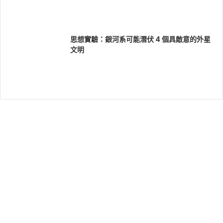
思想實驗：銀河系可能潛伏 4 個具敵意的外星
文明