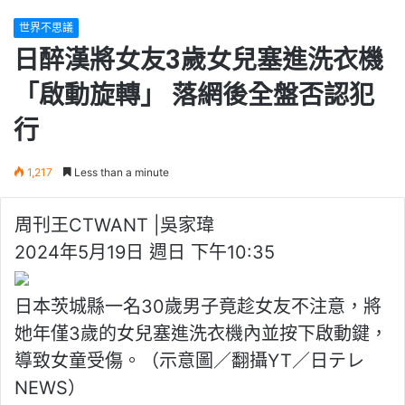
世界不思議
日醉漢將女友3歲女兒塞進洗衣機
「啟動旋轉」 落網後全盤否認犯
行
1,217
Less than a minute
周刊王CTWANT |吳家瑋
2024年5月19日 週日 下午10:35
日本茨城縣一名30歲男子竟趁女友不注意，將
她年僅3歲的女兒塞進洗衣機內並按下啟動鍵，
導致女童受傷。（示意圖／翻攝YT／日テレ
NEWS）