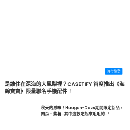
流行趨勢
是誰住在深海的大鳳梨裡？CASETiFY 首度推出《海
綿寶寶》限量聯名手機配件！
秋天的滋味！Haagen-Dazs期間限定新品，
南瓜、紫薯…其中這款吃起來毛毛的…!