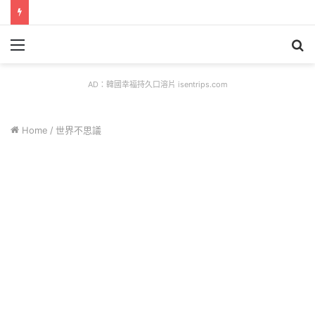
Menu
S
fo
AD：韓國幸福持久口溶片 isentrips.com
Home
/
世界不思議