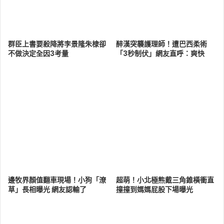
群臣上書要殺降將李景隆朱棣卻
醉漢突襲護理師！遭巴西柔術
不做決定全因3考量
「3秒制伏」網友直呼：爽快
邊牧界顏值翻車現場！小狗「潦
超萌！小北極熊戴三角錐橫衝直
草」長相曝光 網友認輸了
撞撞到媽媽屁股下場曝光