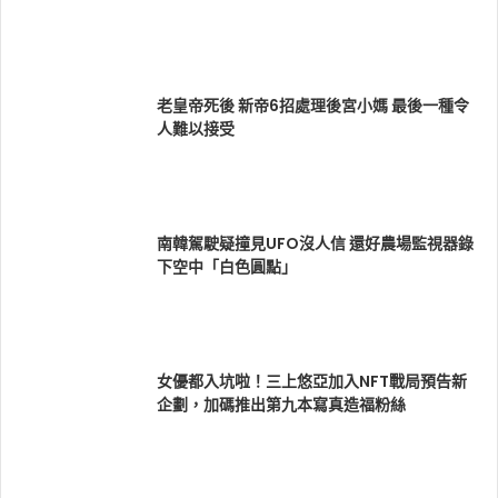
老皇帝死後 新帝6招處理後宮小媽 最後一種令
人難以接受
南韓駕駛疑撞見UFO沒人信 還好農場監視器錄
下空中「白色圓點」
女優都入坑啦！三上悠亞加入NFT戰局預告新
企劃，加碼推出第九本寫真造福粉絲