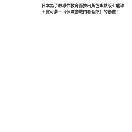
日本為了教導性教育而推出黃色幽默版七龍珠
＋寶可夢－《保險套戰鬥者吾郎》的動畫！