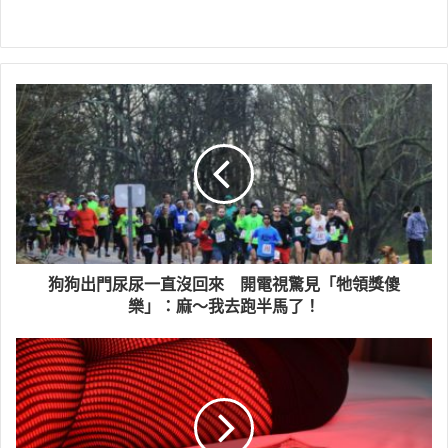
狗狗出門尿尿一直沒回來 開電視驚見「牠領獎傻
樂」：麻～我去跑半馬了！