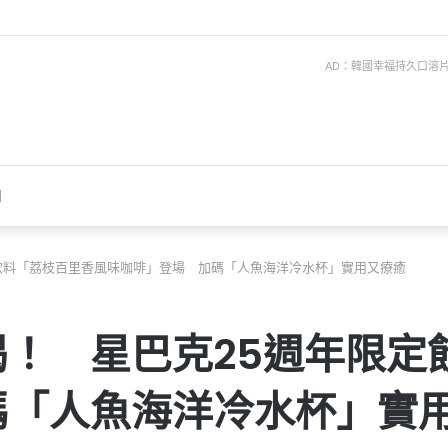
AD：韓國幸福持久口溶片 ise
聞
飲料「荔枝百里香風味咖啡」登場 加碼「人魚海洋冷水杯」實用又療癒
！ 星巴克25週年限定
碼「人魚海洋冷水杯」實