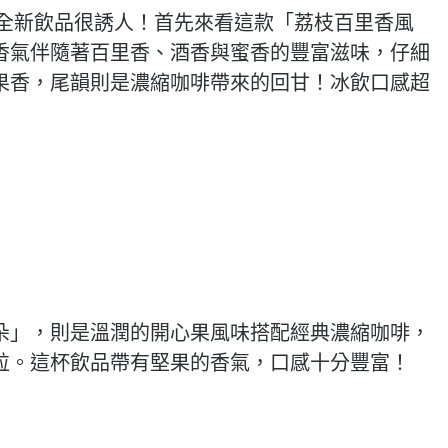
列全新飲品很誘人！首先來看這款「荔枝百里香風
香氣伴隨著百里香、酒香與蜜香的豐富滋味，仔細
果香，尾韻則是濃縮咖啡帶來的回甘！冰飲口感超
朵」，則是溫潤的開心果風味搭配經典濃縮咖啡，
粒。這杯飲品帶有堅果的香氣，口感十分豐富！