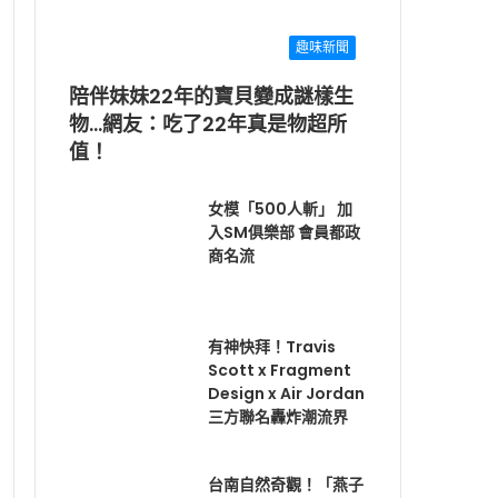
趣味新聞
陪伴妹妹22年的寶貝變成謎樣生
物…網友：吃了22年真是物超所
值！
女模「500人斬」 加
入SM俱樂部 會員都政
商名流
有神快拜！Travis
Scott x Fragment
Design x Air Jordan
三方聯名轟炸潮流界
台南自然奇觀！「燕子