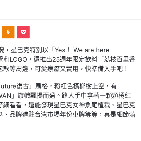
ontakte
Odnoklassniki
Pocket
巴克特別以「Yes！ We are here
視覺和LOGO，還推出25週年限定飲料「荔枝百里香
包款等周邊，可愛療癒又實用，快準備入手吧！
 Future復古」風格，粉紅色檳榔樹上空，有
IN TAIWAN」旗幟飄揚而過。路人手中拿著一顆顆橘紅
仔細看看，還能發現星巴克女神魚尾植栽、星巴克
色陽傘、品牌進駐台灣市場年份車牌等等，真是細節滿