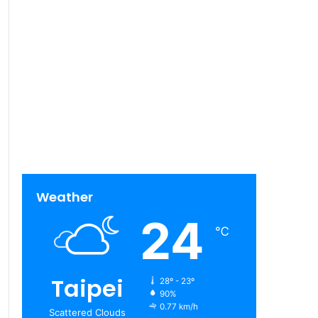
Weather
24
℃
Taipei
28º - 23º
90%
0.77 km/h
Scattered Clouds