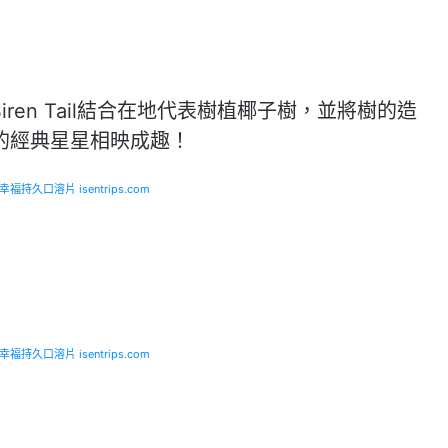
iren Tail結合在地代表樹植椰子樹，並將樹的造
的經典星星相映成趣！
福持久口溶片 isentrips.com
福持久口溶片 isentrips.com