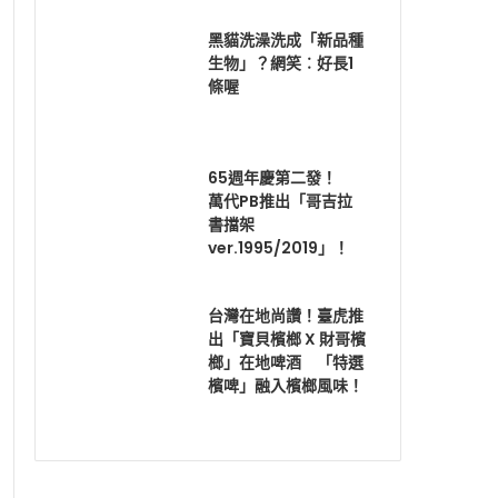
黑貓洗澡洗成「新品種
生物」？網笑︰好長1
條喔
65週年慶第二發！
萬代PB推出「哥吉拉
書擋架
ver.1995/2019」！
台灣在地尚讚！臺虎推
出「寶貝檳榔 X 財哥檳
榔」在地啤酒 「特選
檳啤」融入檳榔風味！