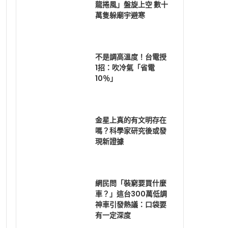
龍捲風」盤旋上空 數十
萬隻躲廟宇避寒
不是調高溫度！台電授
1招：吹冷氣「省電
10％」
金星上真的有文明存在
嗎？科學家研究後或發
現新證據
網民問「裝窮要買什麼
車？」這台300萬低調
神車引發熱議：口袋要
有一定深度