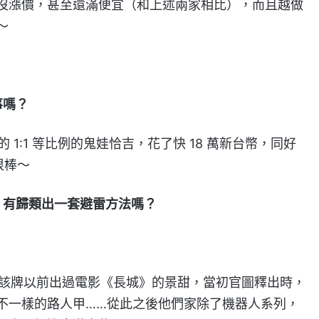
沒漲價，甚至還滿便宜（和上述兩家相比），而且越做
～
事嗎？
 的 1:1 等比例的鬼娃恰吉，花了快 18 萬新台幣，同好
很棒～
？有歸類出一套避雷方法嗎？
ro，該牌以前出過電影《長城》的景甜，當初官圖釋出時，
不一樣的路人甲……從此之後他們家除了機器人系列，