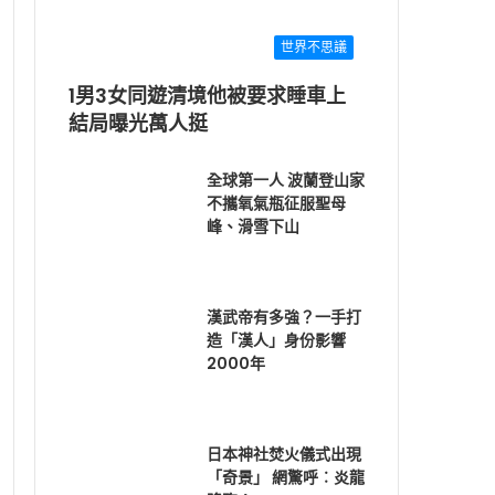
世界不思議
1男3女同遊清境他被要求睡車上
結局曝光萬人挺
全球第一人 波蘭登山家
不攜氧氣瓶征服聖母
峰、滑雪下山
漢武帝有多強？一手打
造「漢人」身份影響
2000年
日本神社焚火儀式出現
「奇景」 網驚呼︰炎龍