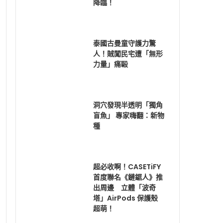
降臨！
泰國古曼童守護力驚
人！賊闖民宅遭「無形
力量」痛毆
洞穴發現半透明「獨角
盲魚」 專家嗨翻：新物
種
超必收啊！CASETiFY
首度聯名《鏈鋸人》推
出周邊 立體「波奇
塔」AirPods 保護殼
超萌！