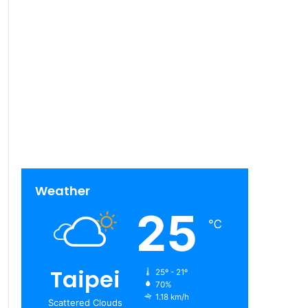
Weather
25
℃
Taipei
25º - 21º
70%
1.18 km/h
Scattered Clouds