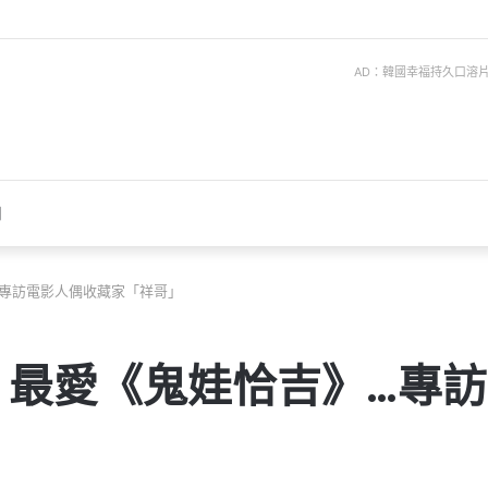
AD：韓國幸福持久口溶片 ise
聞
專訪電影人偶收藏家「祥哥」
！最愛《鬼娃恰吉》…專