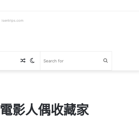
ntrips.com
Random
Switch
Search
Article
skin
for
訪電影人偶收藏家