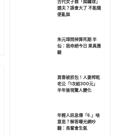
古代女子靠「拋繡球」
選夫？誤會大了 不能隨
便亂拋
朱元璋問神算死期 半
仙：我命絕今日 果真應
驗
買春被抓包！人妻榨乾
老公「1次給300元」
半年後現驚人變化
年輕人訊息傳「6.」啥
意思？解答曝光網吵
翻：長輩會生氣