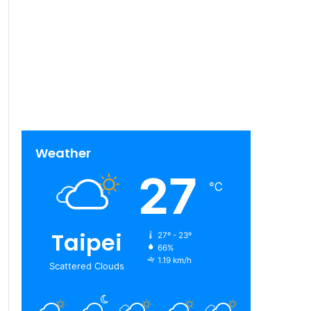
Weather
27
℃
Taipei
27º - 23º
66%
1.19 km/h
Scattered Clouds