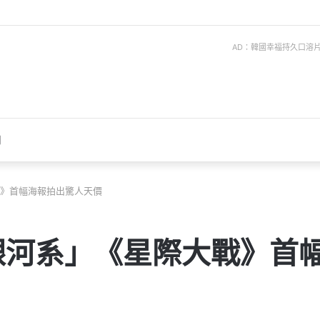
AD：韓國幸福持久口溶片 ise
聞
》首幅海報拍出驚人天價
銀河系」《星際大戰》首