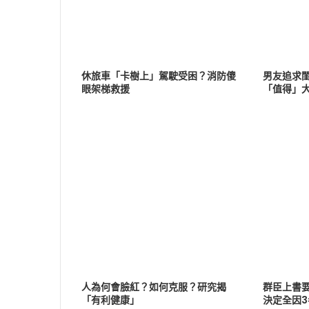
休旅車「卡樹上」駕駛受困？消防傻
男友追求
眼架梯救援
「值得」
人為何會臉紅？如何克服？研究揭
群臣上書
「有利健康」
決定全因3