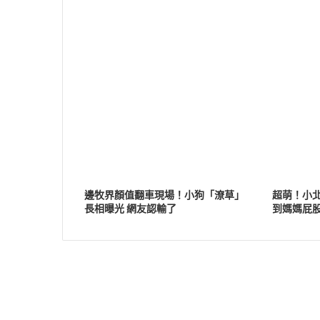
邊牧界顏值翻車現場！小狗「潦草」
超萌！小
長相曝光 網友認輸了
到媽媽屁