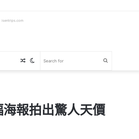
ntrips.com
Random
Switch
Search
Article
skin
for
幅海報拍出驚人天價