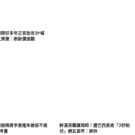
閨密好多年正宮助攻3P喊
大票傻：刷新價值觀
要殺降將李景隆朱棣卻不做
醉漢突襲護理師！遭巴西柔術「3秒制
考量
伏」網友直呼：爽快