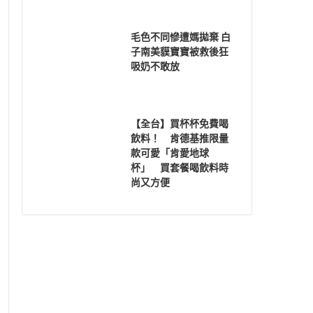
毛色不同慘遭媽拋棄 白
子南美貘寶寶被救後狂
吸奶不敢放
【全台】買杯杯免費喝
飲料！ 肯德基推限量
款可愛「肯愛地球
杯」 買套餐喝飲料時
尚又方便