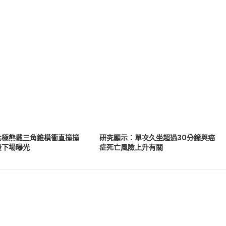
北極熊戴三角錐橫衝直撞撞
研究顯示：單次久坐超過30分鐘與癌
股下場曝光
症死亡風險上升有關