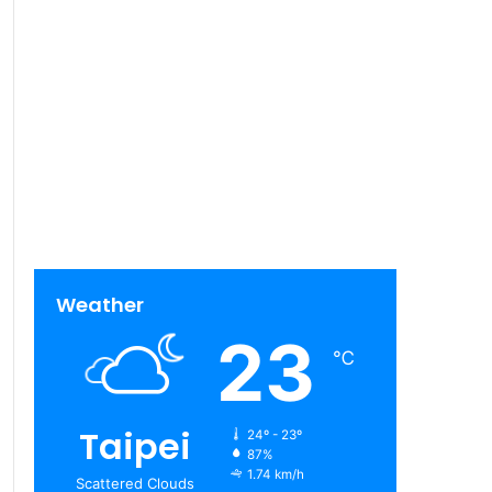
Weather
23
℃
Taipei
24º - 23º
87%
1.74 km/h
Scattered Clouds