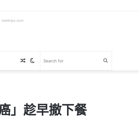
ntrips.com
Random
Switch
Search
Article
skin
for
癌」趁早撤下餐