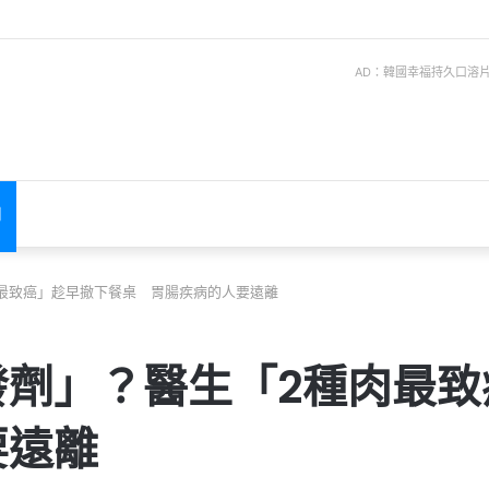
AD：韓國幸福持久口溶片 ise
聞
最致癌」趁早撤下餐桌 胃腸疾病的人要遠離
發劑」？醫生「2種肉最致
要遠離