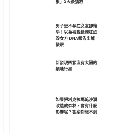
狼」3天後獲救
男子患不孕症女友卻懷
孕！以為被戴綠帽狂詆
毀女方 DNA報告出爐
傻眼
新發現四顆沒有太陽的
類地行星
如果把塔克拉瑪乾沙漠
改造成森林，會有什麼
影響呢？答案你想不到