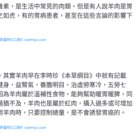
養素，是生活中常見的肉類。但是有人說羊肉是胃
之如虎，有的胃病患者，甚至在這些言論的影響下
福持久口溶片 isentrips.com
。其實羊肉早在李時珍《本草綱目》中就有記載
健身，益腎氣，養膽明目，治虛勞寒冷，五勞七
因為羊肉屬於溫補性食物，能夠幫助暖胃暖脾，同
過猶不及，羊肉也是屬於紅肉，攝入過多或可增加
用羊肉時，只要控制總量，是不會誘發胃癌的。
福持久口溶片 isentrips.com