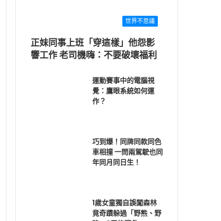
世界不思議
正妹同事上班「穿這樣」他怨影
響工作 老司機嗨：不要破壞福利
運動賽事中的電腦視
覺：鷹眼系統如何運
作？
巧到爆！同牌同款同色
車相撞 一問兩駕駛也同
年同月同日生！
1歲女童獨自誤闖森林
竟奇蹟躲過「野熊、野