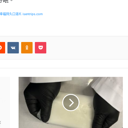
好眠。
福持久口溶片 isentrips.com
Reddit
VKontakte
Odnoklassniki
Pocket