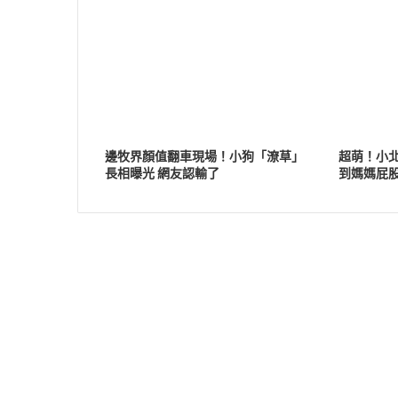
邊牧界顏值翻車現場！小狗「潦草」
超萌！小
長相曝光 網友認輸了
到媽媽屁