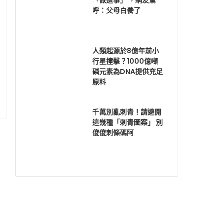
「做這事」 ，網友驚
呼：父母白養了
人類起源於8億年前小
行星撞擊？1000億噸
磷元素為DNA提供充足
原料
千萬別亂刺青！請避開
這幾種「刺青圖案」 別
傻傻刺條碼阿