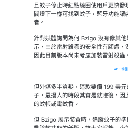
且蚊子停止時紅點繞圈使用戶更快發
關燈下一樣可找到蚊子，藍牙功能讓
者。
針對媒體詢問為何 Bzigo 沒有像
示，由於雷射殺蟲的安全性有顧慮，
因此目前版本尚未考慮加裝雷射殺蟲
AD：韓國幸
但外媒多半質疑，這款要價 199 
子，最擾人的時段其實是就寢後，因
的蚊帳或電蚊香。
但 Bzigo 展示裝置時，追蹤蚊子