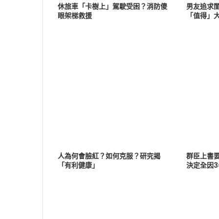
休旅車「卡樹上」駕駛受困？消防傻
男友追求
眼架梯救援
「值得」
人為何會臉紅？如何克服？研究揭
群臣上書
「有利健康」
決定全因3