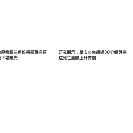
北極熊戴三角錐橫衝直撞撞
研究顯示：單次久坐超過30分鐘與癌
股下場曝光
症死亡風險上升有關