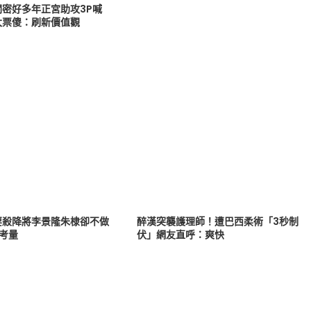
閨密好多年正宮助攻3P喊
大票傻：刷新價值觀
要殺降將李景隆朱棣卻不做
醉漢突襲護理師！遭巴西柔術「3秒制
考量
伏」網友直呼：爽快