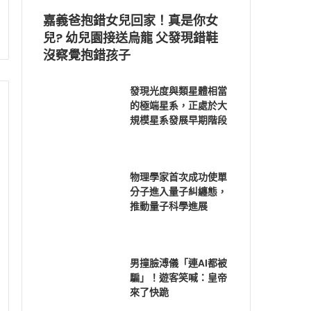
嘉義爸抱錯女兒回家！真是你女
兒? 幼兒園接送烏龍 父發現錯鞋
沒察覺抱錯孩子
發現光度與類星體相當
的極端星系，正處於大
規模星系發展早期階段
物理學家首次成功使單
分子進入量子糾纏態，
推動量子科學進展
男撞臉溥儀「連AI都被
騙」！遊客笑喊：皇帝
來了快跪