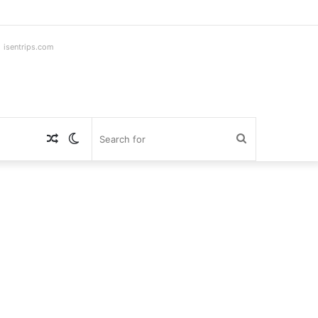
ntrips.com
Random
Switch
Search
Article
skin
for