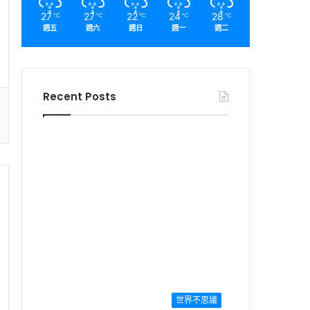
27
27
22
24
28
℃
℃
℃
℃
℃
週五
週六
週日
週一
週二
Recent Posts
世界不思議