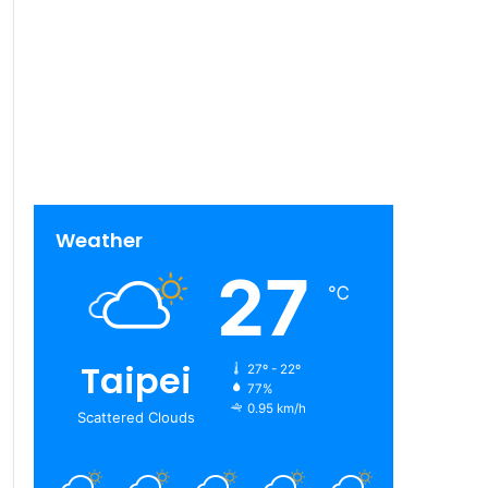
Weather
27
℃
Taipei
27º - 22º
77%
0.95 km/h
Scattered Clouds