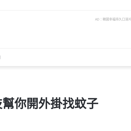
AD：韓國幸福持久口溶片 ise
聞
技幫你開外掛找蚊子