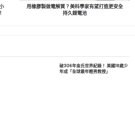
小
用橡膠製做電解質？美科學家有望打造更安全
！
持久鋰電池
破306年金氏世界紀錄！ 美國18歲少
年成「全球最年輕男教授」