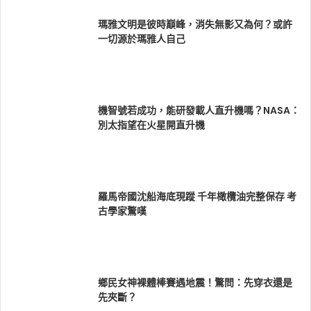
瑪雅文明是彼時巔峰，消失無影又為何？或許
一切源於瑪雅人自己
機智號若成功，能研發載人直升機嗎？NASA：
別太指望在火星開直升機
羅馬帝國沈船海底現蹤 千年橄欖油完整保存 考
古學家驚嘆
鄉民女神裸體棒賽遇地震！驚問：先穿衣還是
先夾斷？