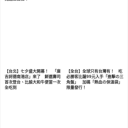
【台北】七夕盛大開幕！ 「唐
【全台】全球只有台灣有！ 吃
吉訶德南港店」來了 鮮選壽司
必勝客比薩99元入手「進擊の三
首次登台、比臉大和牛便當一次
角盤」 加碼「熱血の保溫袋」
全吃到
限量發行！