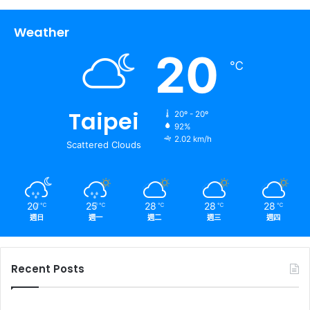
Weather
20
℃
Taipei
20º - 20º
92%
2.02 km/h
Scattered Clouds
20
25
28
28
28
℃
℃
℃
℃
℃
週日
週一
週二
週三
週四
Recent Posts