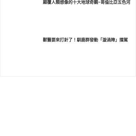
顛覆人類想像的十大地球奇觀-哥倫比亞五色河
獸醫要來打針了！馴鹿群發動「漩渦陣」擋駕