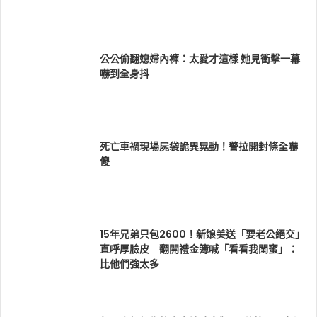
公公偷翻媳婦內褲：太愛才這樣 她見衝擊一幕
嚇到全身抖
死亡車禍現場屍袋詭異晃動！警拉開封條全嚇
傻
15年兄弟只包2600！新娘美送「要老公絕交」
直呼厚臉皮 翻開禮金簿喊「看看我閨蜜」：
比他們強太多