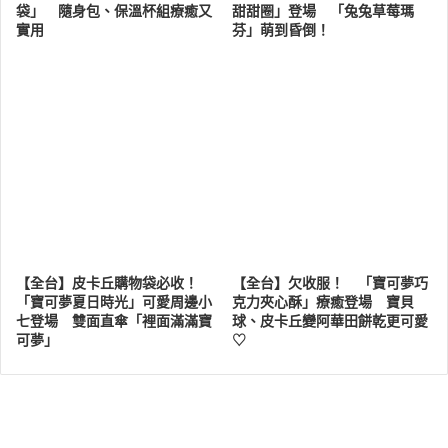
袋」 隨身包、保溫杯組療癒又
甜甜圈」登場 「兔兔草莓瑪
實用
芬」萌到昏倒！
【全台】皮卡丘購物袋必收！
【全台】欠收服！ 「寶可夢巧
「寶可夢夏日時光」可愛周邊小
克力夾心酥」療癒登場 寶貝
七登場 雙面直傘「裡面滿滿寶
球、皮卡丘變阿華田餅乾更可愛
可夢」
♡