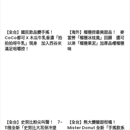
【全台】國民飲品變手搖！
【海外】榴槤控最爽甜品！ 麥
CoCo都可 X 木瓜牛乳香濃「拍
當勞「榴槤冰炫風」回歸 還可
拍拍呀牛乳」現身 加入西谷米
以淋「榴槤果泥」加厚品嚐榴槤
滿足咀嚼控！
味
【全台】史努比粉尖叫聲！ 7-
【全台】熊大變酸甜柑橘！
11推全新「史努比大耳保冷提
Mister Donut 全新「手搖飲系