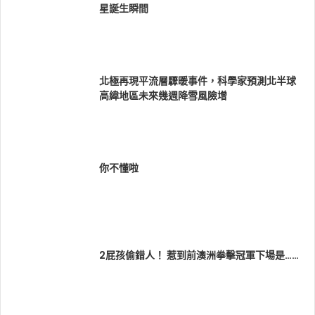
星誕生瞬間
北極再現平流層驟暖事件，科學家預測北半球
高緯地區未來幾週降雪風險增
你不懂啦
2屁孩偷錯人！ 惹到前澳洲拳擊冠軍下場是……