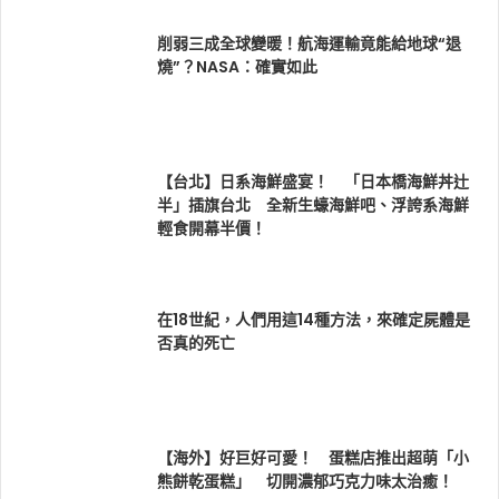
削弱三成全球變暖！航海運輸竟能給地球“退
燒”？NASA：確實如此
【台北】日系海鮮盛宴！ 「日本橋海鮮丼辻
半」插旗台北 全新生蠔海鮮吧、浮誇系海鮮
輕食開幕半價！
在18世紀，人們用這14種方法，來確定屍體是
否真的死亡
【海外】好巨好可愛！ 蛋糕店推出超萌「小
熊餅乾蛋糕」 切開濃郁巧克力味太治癒！