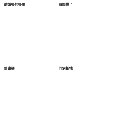
離婚後的後果
瞬間懂了
計畫通
同病相憐