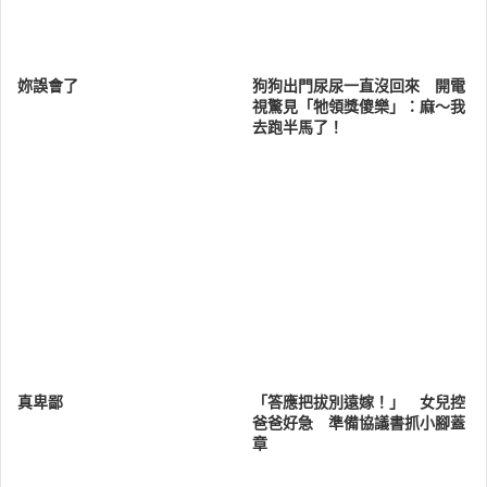
妳誤會了
狗狗出門尿尿一直沒回來 開電
視驚見「牠領獎傻樂」：麻～我
去跑半馬了！
真卑鄙
「答應把拔別遠嫁！」 女兒控
爸爸好急 準備協議書抓小腳蓋
章