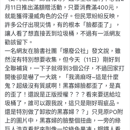
月11日推出滿額贈活動，只要消費滿400元，
就能獲得漫威角色的公仔。但民眾紛紛反映，
許多公仔出現災情，有的根本「臉都歪了」，
讓人看了想直接丟到垃圾桶，不過有一派網友
勸該留下。
一名網友在臉書社團「爆廢公社」發文說，雖
然沒有特別想要收集，但今天（11日）剛好到
全聯補貨，一下子就得到3個公仔，不過回家打
開後卻是嚇了一大跳，「我滴麻呀~這是什麼
鬼？超級沒有質感啊！黑寡婦臉都歪了，是真
的歪了！還說是正版授權？？？看來要送給垃
圾桶了，誰可以跟我說，這只是剛好瑕疵品。
還是特別做了卸妝的黑寡婦？？」只見原PO附
上的圖片中，黑寡婦的臉整個扭曲，一旁的綠
巨人浩克看起來則像一坨綠色果凍，鋼鐵人看