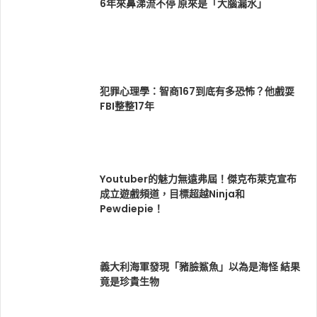
6年來鼻涕流不停 原來是「大腦漏水」
犯罪心理學：智商167到底有多恐怖？他戲耍
FBI整整17年
Youtuber的魅力無遠弗屆！傑克布萊克宣布
成立遊戲頻道，目標超越Ninja和
Pewdiepie！
義大利海軍發現「豬臉鯊魚」以為是海怪 結果
竟是珍貴生物