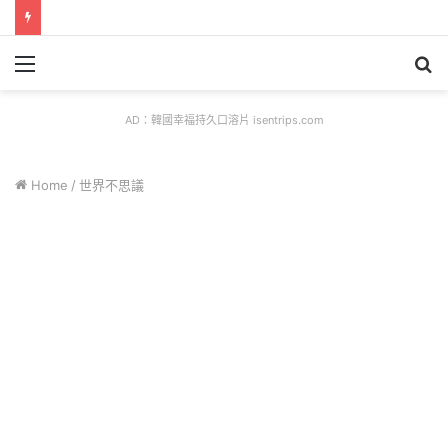
Menu
S
fo
AD：韓國幸福持久口溶片 isentrips.com
Home
/
世界不思議