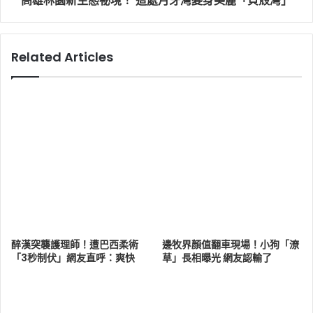
高雄林園新生態祕境！ 這處月牙灣變身美麗「貝殼灣」
Related Articles
醉漢突襲護理師！遭巴西柔術
邊牧界顏值翻車現場！小狗「潦
「3秒制伏」網友直呼：爽快
草」長相曝光 網友認輸了