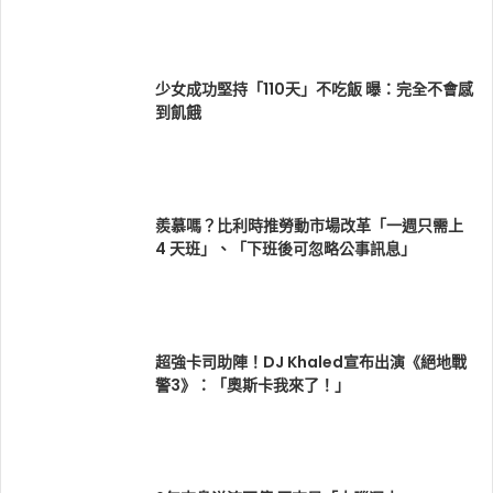
少女成功堅持「110天」不吃飯 曝：完全不會感
到飢餓
羨慕嗎？比利時推勞動市場改革「一週只需上
4 天班」、「下班後可忽略公事訊息」
超強卡司助陣！DJ Khaled宣布出演《絕地戰
警3》：「奧斯卡我來了！」