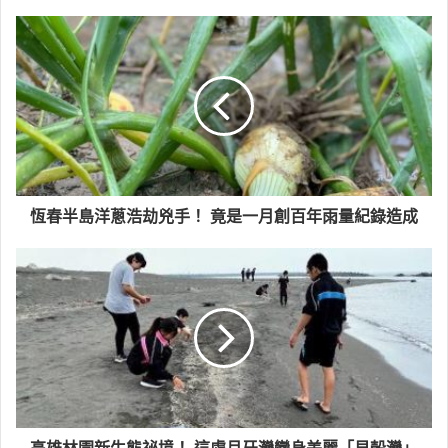
恆春半島洋蔥浩劫兇手！ 竟是一月創百年雨量紀錄造成