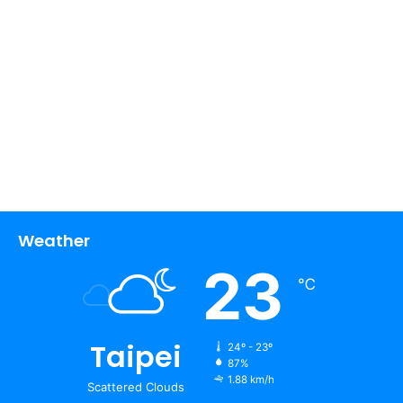
Weather
23
℃
Taipei
24º - 23º
87%
1.88 km/h
Scattered Clouds