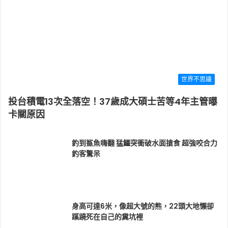
世界不思議
投台積電13次全落空！37歲成大碩士苦等4年主管曝
卡關原因
釣到鯊魚嗨翻 猛鱷突衝破水面搶食 超強咬合力
釣客驚呆
身高可達6米，像超大號的熊，22頭大地懶卻
蹊蹺死在自己的糞坑裡