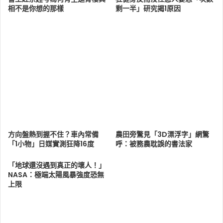
相不是你想的那樣
剩一半」研究揭1原因
方向盤熱到握不住？車內常備
農田旁驚見「3D漂浮字」網驚
「1小物」日媒實測狂降16度
呼：被務農耽誤的書法家
「地球還沒遇到真正的壞人！」
NASA：極端太陽風暴強度恐無
上限