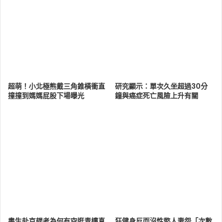
超萌！小北極熊戴三角錐橫衝直
研究顯示：單次久坐超過30分
撞撞到媽媽屁股下場曝光
鐘與癌症死亡風險上升有關
書生赴京趕考為何有空逛青樓真
狂健身反而沒性慾人妻怨「次數