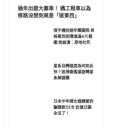
過年出遊大塞車！ 遇工程車以為
修路沒想到竟是「這東西」
借手機拍過年團圓照 表
姊看到相簿滿滿A片截
圖 她崩潰：原地社死
星系自轉速度為何如此
快？追溯最遙遠旋轉星
系解謎團
日本中年婦女遇戀愛詐
騙匯款32次 近億日圓
全沒了！