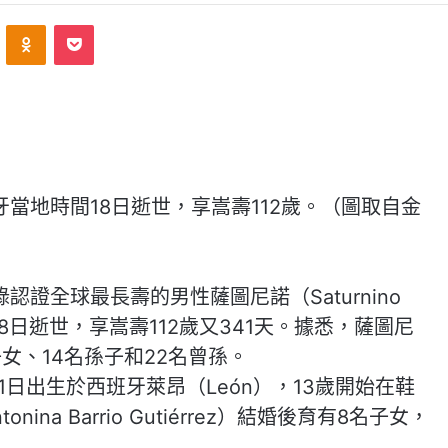
ontakte
Odnoklassniki
Pocket
當地時間18日逝世，享嵩壽112歲。（圖取自金
證全球最長壽的男性薩圖尼諾（Saturnino
時間18日逝世，享嵩壽112歲又341天。據悉，薩圖尼
女、14名孫子和22名曾孫。
1日出生於西班牙萊昂（León），13歲開始在鞋
na Barrio Gutiérrez）結婚後育有8名子女，