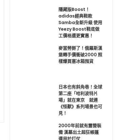
隱藏版Boost！
adidas經典鞋款
Samba全新升級 使用
Yeezy Boost鞋底做
工價格還更實惠！
麥當勞掰了！俄羅斯漢
堡轉手價衝破2000 照
樣爆買塞冰箱囤貨
日本也有斜角巷！全球
第二座「哈利波特片
場」就在東京 就連
《怪獸》系列場景也可
見！
2000年前就有露營裝
備 漢墓出土超狂帳篷
還用於打仗