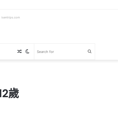
ntrips.com
Random
Switch
Search
Article
skin
for
2歲