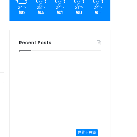
24
28
24
21
24
℃
℃
℃
℃
℃
週四
週五
週六
週日
週一
Recent Posts
世界不思議