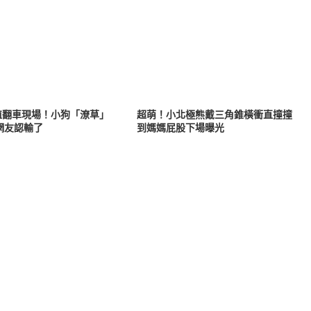
值翻車現場！小狗「潦草」
超萌！小北極熊戴三角錐橫衝直撞撞
網友認輸了
到媽媽屁股下場曝光