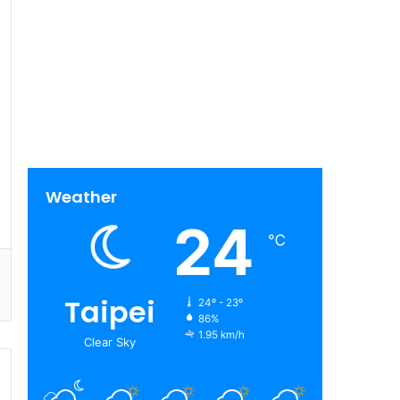
Weather
24
℃
Taipei
24º - 23º
86%
1.95 km/h
Clear Sky