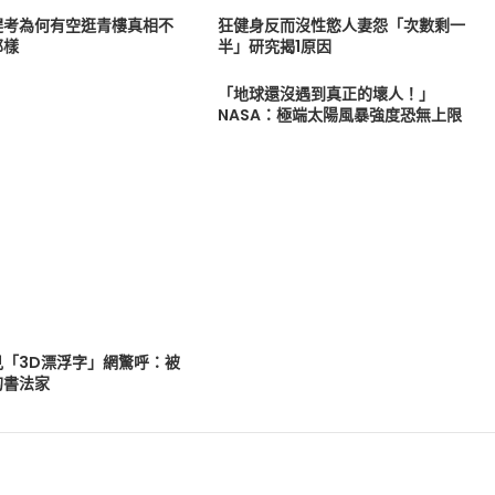
趕考為何有空逛青樓真相不
狂健身反而沒性慾人妻怨「次數剩一
那樣
半」研究揭1原因
「地球還沒遇到真正的壞人！」
NASA：極端太陽風暴強度恐無上限
見「3D漂浮字」網驚呼：被
的書法家