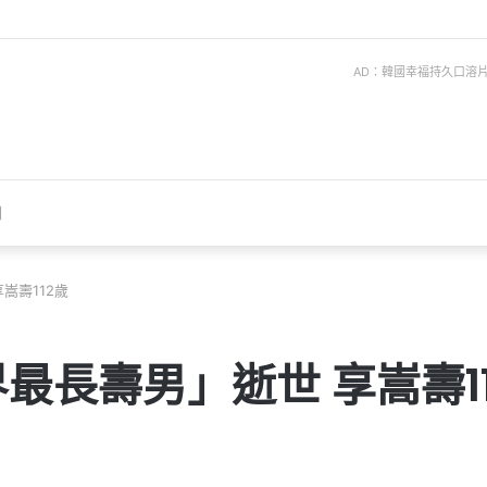
AD：韓國幸福持久口溶片 ise
聞
嵩壽112歲
最長壽男」逝世 享嵩壽11