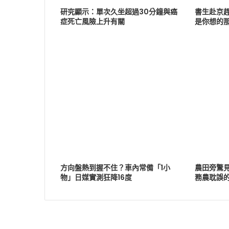
研究顯示：單次久坐超過30分鐘與癌
書生赴京
症死亡風險上升有關
是你想的
方向盤熱到握不住？車內常備「1小
農田旁驚
物」日媒實測狂降16度
務農耽誤