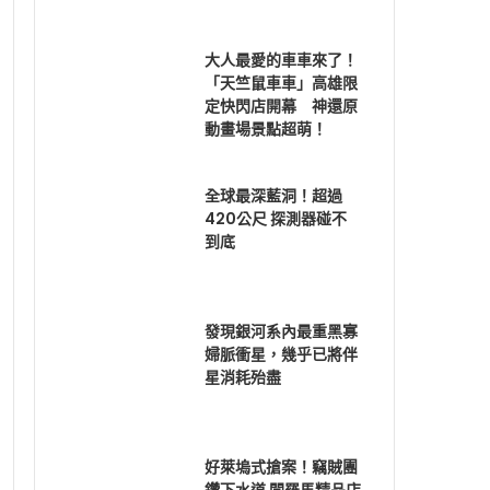
大人最愛的車車來了！
「天竺鼠車車」高雄限
定快閃店開幕 神還原
動畫場景點超萌！
全球最深藍洞！超過
420公尺 探測器碰不
到底
發現銀河系內最重黑寡
婦脈衝星，幾乎已將伴
星消耗殆盡
好萊塢式搶案！竊賊團