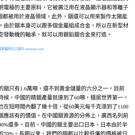
明電極的主要原料，它被廣泛用在液晶顯示器和等離子
的銦都被用於液晶領域。此外，銦還可以用來製作太陽能
。
由於銦本身可以跟多個金屬組成合金，所以在新型材
空發動機的軸承，就可以用銀鉛銦合金來打造。
福持久口溶片 isentrips.com
銦只有1.6萬噸，還不到黃金儲量的六分之一。目前
的時候，中國的精銦產量就達到了60噸，穩居世界第一。
在短時間內翻了幾十倍，從60美元每千克漲到了1100
銦應該有的價值。在中國銦資源的分佈上，廣西名列前
80%還多。目前，中國的銦主要出口日本，日本由於半
的70%。長期以來，我們的銦都以比較低廉的價格被日