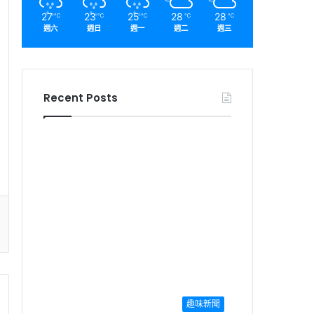
27
23
25
28
28
℃
℃
℃
℃
℃
週六
週日
週一
週二
週三
Recent Posts
趣味新聞