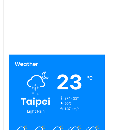
Weather
23
℃
Taipei
27º - 22º
90%
1.37 km/h
Light Rain