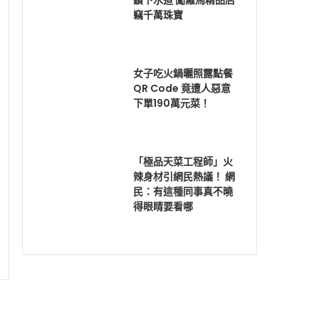
鑽下水道 闖羅馬精品店
竊千萬珠寶
女子吃火鍋曬照露點餐
QR Code 竟遭人惡意
下單190萬元菜！
「極品天菜工程師」火
辣身材引網民熱議！ 網
民：有這種同事真不曉
得眼睛要看哪