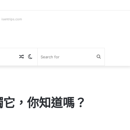
ntrips.com
Random
Switch
Search
Article
skin
for
觸它，你知道嗎？