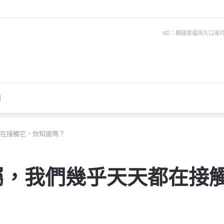
AD：韓國幸福持久口溶片 ise
聞
在接觸它，你知道嗎？
屬，我們幾乎天天都在接