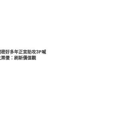
閨密好多年正宮助攻3P喊
大票傻：刷新價值觀