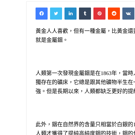
Facebook
Twitter
LinkedIn
Tumblr
Pinterest
Reddit
VK
黃金人人喜歡，但有一種金屬，比黃金還
就是金屬銦。
人類第一次發現金屬銦是在1863年，當
獨存在的礦床，它總是跟其他礦物半生在
強。但是長期以來，人類都缺乏更好的提
此外，銦在自然界的含量只相當於白銀的1
人類才獲得了提純高純度銦的技術，銦的