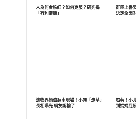
人為何會臉紅？如何克服？研究揭
群臣上書
「有利健康」
決定全因3
邊牧界顏值翻車現場！小狗「潦草」
超萌！小
長相曝光 網友認輸了
到媽媽屁