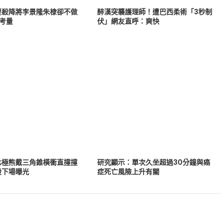
要殺降將李景隆朱棣卻不做
醉漢突襲護理師！遭巴西柔術「3秒制
考量
伏」網友直呼：爽快
北極熊戴三角錐橫衝直撞撞
研究顯示：單次久坐超過30分鐘與癌
股下場曝光
症死亡風險上升有關