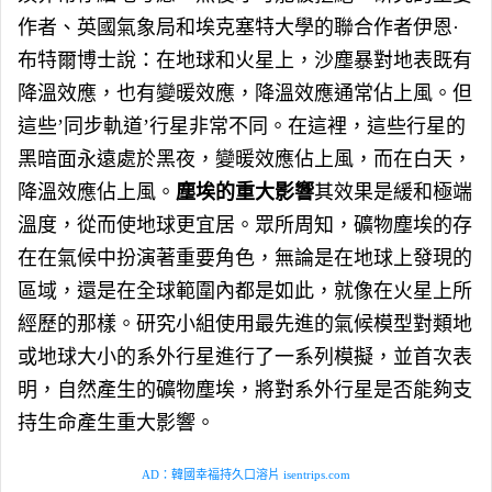
作者、英國氣象局和埃克塞特大學的聯合作者伊恩·
布特爾博士說：在地球和火星上，沙塵暴對地表既有
降溫效應，也有變暖效應，降溫效應通常佔上風。但
這些’同步軌道’行星非常不同。在這裡，這些行星的
黑暗面永遠處於黑夜，變暖效應佔上風，而在白天，
降溫效應佔上風。
塵埃的重大影響
其效果是緩和極端
溫度，從而使地球更宜居。眾所周知，礦物塵埃的存
在在氣候中扮演著重要角色，無論是在地球上發現的
區域，還是在全球範圍內都是如此，就像在火星上所
經歷的那樣。研究小組使用最先進的氣候模型對類地
或地球大小的系外行星進行了一系列模擬，並首次表
明，自然產生的礦物塵埃，將對系外行星是否能夠支
持生命產生重大影響。
AD：韓國幸福持久口溶片 isentrips.com