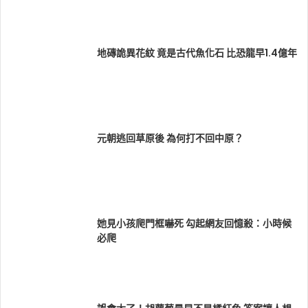
地磚詭異花紋 竟是古代魚化石 比恐龍早1.4億年
元朝逃回草原後 為何打不回中原？
她見小孩爬門框嚇死 勾起網友回憶殺：小時候
必爬