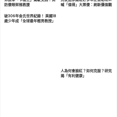
防傻眼架梯救援
喊「值得」大票傻：刷新價值觀
破306年金氏世界紀錄！ 美國18
歲少年成「全球最年輕男教授」
人為何會臉紅？如何克服？研究
揭「有利健康」