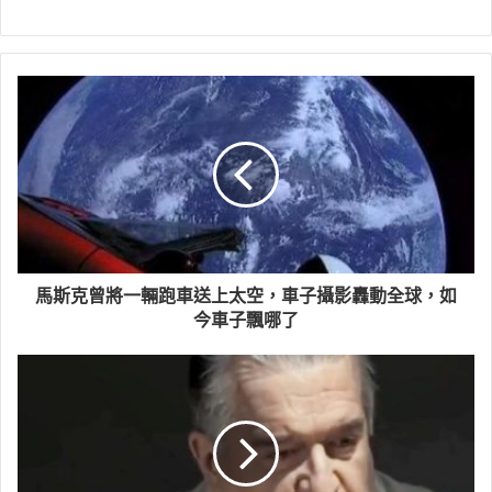
馬斯克曾將一輛跑車送上太空，車子攝影轟動全球，如
今車子飄哪了