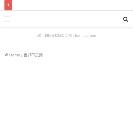
Menu
S
fo
AD：韓國幸福持久口溶片 isentrips.com
Home
/
世界不思議