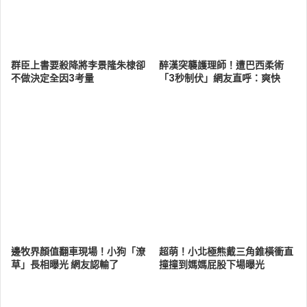
群臣上書要殺降將李景隆朱棣卻
醉漢突襲護理師！遭巴西柔術
不做決定全因3考量
「3秒制伏」網友直呼：爽快
邊牧界顏值翻車現場！小狗「潦
超萌！小北極熊戴三角錐橫衝直
草」長相曝光 網友認輸了
撞撞到媽媽屁股下場曝光