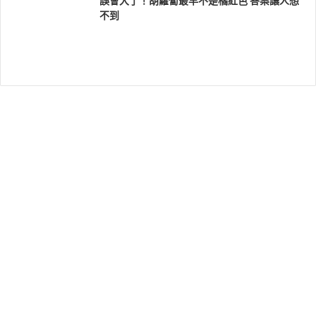
誤會大了！胡蘿蔔最早不是橘紅色 答案讓人想
不到