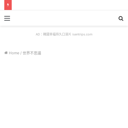
Menu
S
fo
AD：韓國幸福持久口溶片 isentrips.com
Home
/
世界不思議