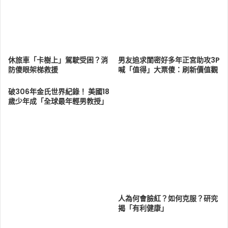
休旅車「卡樹上」駕駛受困？消
男友追求閨密好多年正宮助攻3P
防傻眼架梯救援
喊「值得」大票傻：刷新價值觀
破306年金氏世界紀錄！ 美國18
歲少年成「全球最年輕男教授」
人為何會臉紅？如何克服？研究
揭「有利健康」