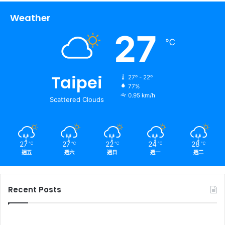
Weather
27
℃
Taipei
27º - 22º
77%
0.95 km/h
Scattered Clouds
27
27
22
24
28
℃
℃
℃
℃
℃
週五
週六
週日
週一
週二
Recent Posts