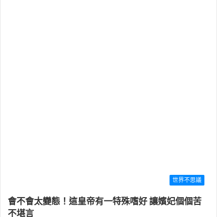
世界不思議
會不會太變態！這皇帝有一特殊嗜好 讓嬪妃個個苦
不堪言