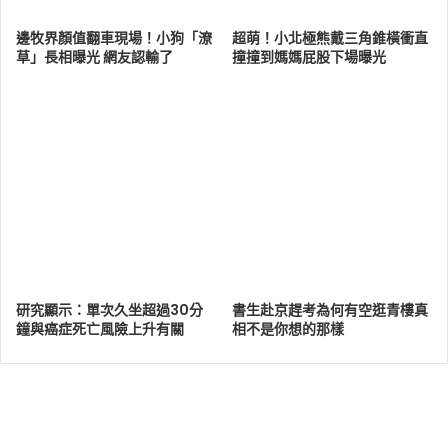
邊牧界顏值翻車現場！小狗「潦
超萌！小北極熊戴三角錐橫衝直
草」長相曝光 網友認輸了
撞撞到媽媽屁股下場曝光
研究顯示：單次久坐超過30分
書生赴京趕考為何有空逛青樓真
鐘與癌症死亡風險上升有關
相不是你想的那樣