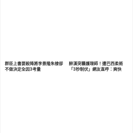
群臣上書要殺降將李景隆朱棣卻
醉漢突襲護理師！遭巴西柔術
不做決定全因3考量
「3秒制伏」網友直呼：爽快