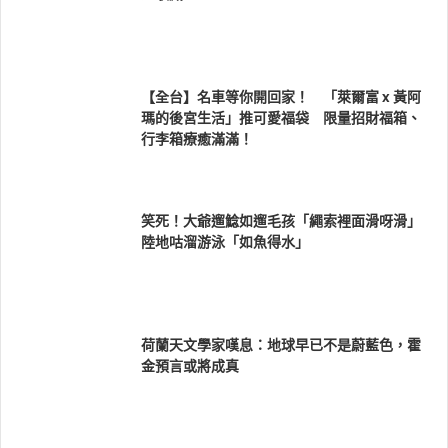
【全台】名車等你開回家！ 「萊爾富 x 黃阿
瑪的後宮生活」推可愛福袋 限量招財福箱、
行李箱療癒滿滿！
笑死！大爺遛鯰如遛毛孩「繩索裡面滑呀滑」
陸地咕溜游泳「如魚得水」
荷蘭天文學家嘆息：地球早已不是蔚藍色，霍
金預言或將成真