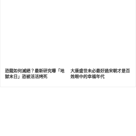
恐龍如何滅絕？最新研究曝「地
大唐盛世未必最好過宋朝才是百
獄末日」恐被活活烤死
姓眼中的幸福年代