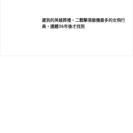
遲到的英雄葬禮，二戰擊落敵機最多的女飛行
員，遺體36年後才找到