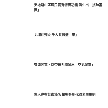
安地斯山區居民竟有特異功能 演化出「抗砷基
因」
北埔油笐火 千人共襄盛「舉」
有如閃電，以奈米孔開發出「空氣發電」
古人也有菜市場名 揭密各朝代取名潛規則