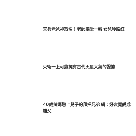
天兵老爸神取名！老師課堂一喊 女兒秒臉紅
火衛一上可能擁有古代火星大氣的證據
40歲辣媽戀上兒子的拜把兄弟 網：好友竟變成
繼父