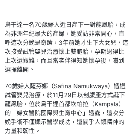
烏干達一名70歲婦人近日產下一對龍鳳胎，成
為非洲年紀最大的產婦，她受訪非常開心，直
呼這次分娩是奇蹟，3年前她才生下大女兒，這
次接受試管嬰兒治療懷上雙胞胎，孕期過得比
上次還艱難，而且當老伴得知她懷孕後，嚇到
選擇離開。
70歲婦人薩芬娜（Safina Namukwaya）透過
試管嬰兒治療，於11月29日以剖腹產方式誕下
龍鳳胎，位於烏干達首都坎帕拉（Kampala）
的「婦女醫院國際與生育中心」透露，這次分
娩手術不僅顯示醫學成功，還關乎人類精神的
力量和韌性。