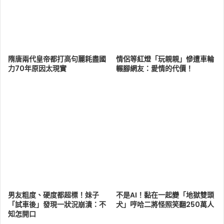
隋唐兩代皇帝都打高句麗耗盡國
情侶等紅燈「玩親親」慘遭車輪
力70年原因太現實
輾腳網友：愛情的代價！
男友粗度、硬度都超標！妹子
不是AI！黏在一起變「地獄雙頭
「試車後」發現一狀況崩潰：不
犬」哼哈二將怪照笑翻250萬人
知怎開口