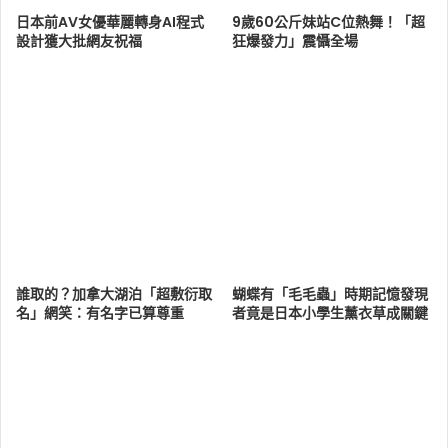
日本前AV女優華麗轉身AI程式
9歲60公斤妹站C位熱舞！「超
設計獲大批網友祝福
狂爆發力」震懾全場
誰取的？加拿大湖泊「超敷衍取
蝴蝶有「毛毛蟲」時期記憶發現
名」網笑：有名字已算尊重
者竟是日本小學生薰衣草成關鍵