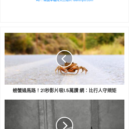
AD：韓國幸福持久口溶片 isentrips.com
螃蟹過馬路！21秒影片吸1.5萬讚 網：比行人守規矩