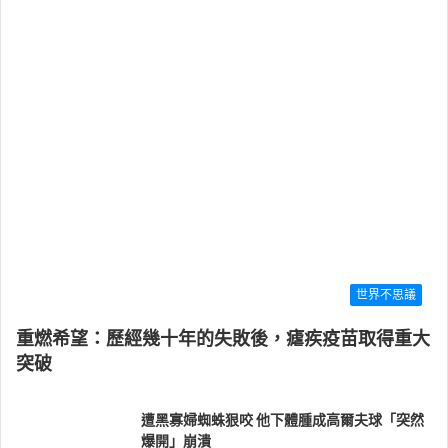
世界不思議
重燃希望：歷經幾十年的失敗後，瘧疾疫苗取得重大
突破
遭黑寡婦蜘蛛狠咬 他下體腫成高爾夫球「突然
爆開」崩潰