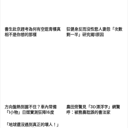
書生赴京趕考為何有空逛青樓真
狂健身反而沒性慾人妻怨「次數
相不是你想的那樣
剩一半」研究揭1原因
方向盤熱到握不住？車內常備
農田旁驚見「3D漂浮字」網驚
「1小物」日媒實測狂降16度
呼：被務農耽誤的書法家
「地球還沒遇到真正的壞人！」