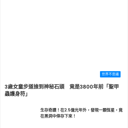
世界不思議
3歲女童步道撿到神秘石頭 竟是3800年前「聖甲
蟲護身符」
生存奇蹟！在2.5億光年外，發現一顆恆星，竟
在黑洞中倖存下來！