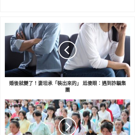
婚後就變了！妻坦承「裝出來的」 尪傻眼：遇到詐騙集
團