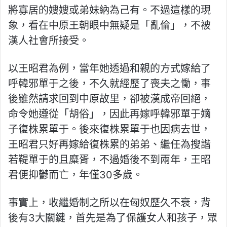
將寡居的嫂嫂或弟妹納為己有。不過這樣的現
象，看在中原王朝眼中無疑是「亂倫」，不被
漢人社會所接受。
以王昭君為例，當年她透過和親的方式嫁給了
呼韓邪單于之後，不久就經歷了喪夫之慟，事
後雖然請求回到中原故里，卻被漢成帝回絕，
命令她遵從「胡俗」，因此再嫁呼韓邪單于嫡
子復株累單于。後來復株累單于也因病去世，
王昭君只好再嫁給復株累的弟弟、繼任為搜諧
若鞮單于的且糜胥，不過婚後不到兩年，王昭
君便抑鬱而亡，年僅30多歲。
事實上，收繼婚制之所以在匈奴歷久不衰，背
後有3大關鍵，首先是為了保護女人和孩子，眾