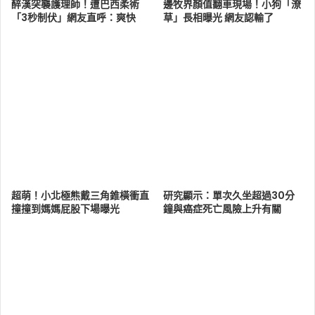
醉漢突襲護理師！遭巴西柔術
邊牧界顏值翻車現場！小狗「潦
「3秒制伏」網友直呼：爽快
草」長相曝光 網友認輸了
超萌！小北極熊戴三角錐橫衝直
研究顯示：單次久坐超過30分
撞撞到媽媽屁股下場曝光
鐘與癌症死亡風險上升有關