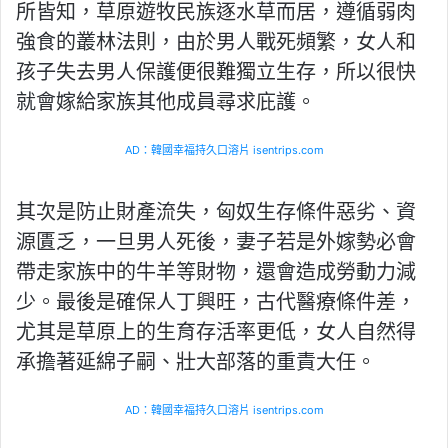
所皆知，草原遊牧民族逐水草而居，遵循弱肉
強食的叢林法則，由於男人戰死頻繁，女人和
孩子失去男人保護便很難獨立生存，所以很快
就會嫁給家族其他成員尋求庇護。
AD：韓國幸福持久口溶片 isentrips.com
其次是防止財產流失，匈奴生存條件惡劣、資
源匱乏，一旦男人死後，妻子若是外嫁勢必會
帶走家族中的牛羊等財物，還會造成勞動力減
少。最後是確保人丁興旺，古代醫療條件差，
尤其是草原上的生育存活率更低，女人自然得
承擔著延綿子嗣、壯大部落的重責大任。
AD：韓國幸福持久口溶片 isentrips.com