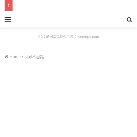
Menu
S
fo
AD：韓國幸福持久口溶片 isentrips.com
Home
/
世界不思議