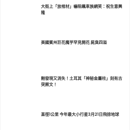
大街上「放棺材」嚇阻飆車族網笑：祝生意興
隆
美國賓州巨花魔芋罕見開花 屍臭四溢
剛發現又消失！土耳其「神秘金屬柱」刻有古
突厥文！
直徑1公里 今年最大小行星3月21日飛掠地球