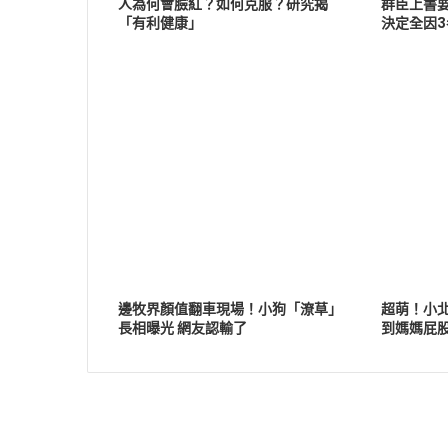
人為何會臉紅？如何克服？研究揭
群臣上書
「有利健康」
決定全因3
邊牧界顏值翻車現場！小狗「潦草」
超萌！小
長相曝光 網友認輸了
到媽媽屁