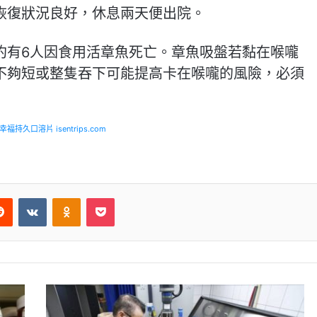
恢復狀況良好，休息兩天便出院。
約有6人因食用活章魚死亡。章魚吸盤若黏在喉嚨
不夠短或整隻吞下可能提高卡在喉嚨的風險，必須
福持久口溶片 isentrips.com
Reddit
VKontakte
Odnoklassniki
Pocket