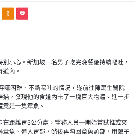
ontakte
Odnoklassniki
Pocket
特別小心。新加坡一名男子吃完晚餐後持續嘔吐，
食道內。
現吞嚥困難、不斷嘔吐的情況，遂前往陳篤生醫院
掃描，發現他的食道內卡了一塊巨大物體。進一步
體竟是一隻章魚。
卡在距離胃5公分處，醫務人員一開始嘗試推或夾
過章魚、進入胃部，然後再勾回章魚頭部，用鑷子