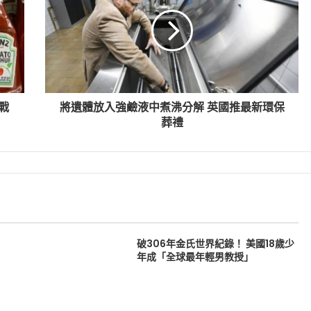
戰
將遺體放入強鹼液中煮沸分解 英國推最新環保
葬禮
破306年金氏世界紀錄！ 美國18歲少
年成「全球最年輕男教授」