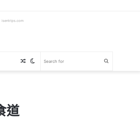
ntrips.com
Random
Switch
Search
Article
skin
for
食道