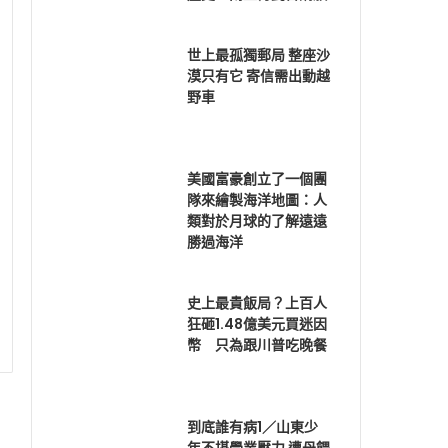
世上最孤獨郵局 整座沙
漠只有它 寄信需出動越
野車
美國富豪創立了一個團
隊來繪製海洋地圖：人
類對於月球的了解遠遠
勝過海洋
史上最貴飯局？上百人
狂砸1.48億美元買迷因
幣 只為跟川普吃晚餐
到底誰有病1／山東少