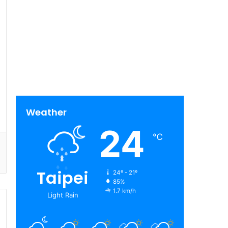
Weather
24
℃
Taipei
24º - 21º
85%
1.7 km/h
Light Rain