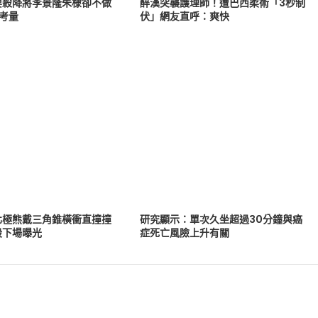
要殺降將李景隆朱棣卻不做
醉漢突襲護理師！遭巴西柔術「3秒制
考量
伏」網友直呼：爽快
北極熊戴三角錐橫衝直撞撞
研究顯示：單次久坐超過30分鐘與癌
股下場曝光
症死亡風險上升有關