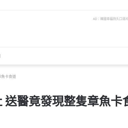
AD：韓國幸福持久口溶片 ise
聞
章魚卡食道
 送醫竟發現整隻章魚卡