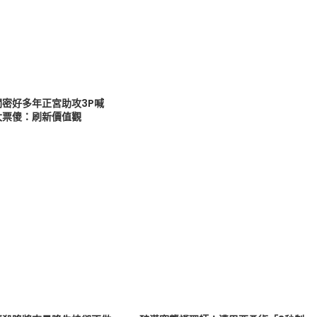
閨密好多年正宮助攻3P喊
大票傻：刷新價值觀