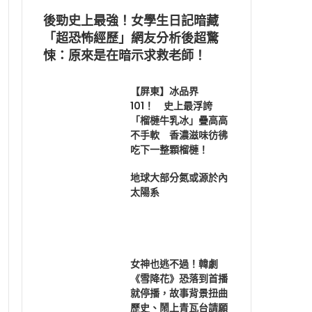
後勁史上最強！女學生日記暗藏
「超恐怖經歷」網友分析後超驚
悚：原來是在暗示求救老師！
【屏東】冰品界
101！ 史上最浮誇
「榴槤牛乳冰」疊高高
不手軟 香濃滋味彷彿
吃下一整顆榴槤！
地球大部分氮或源於內
太陽系
女神也逃不過！韓劇
《雪降花》恐落到首播
就停播，故事背景扭曲
歷史、鬧上青瓦台請願