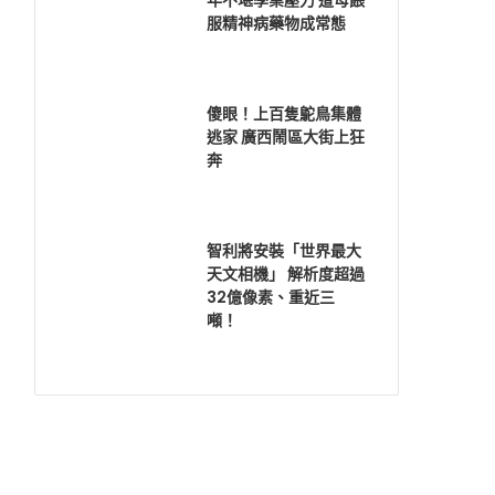
年不堪學業壓力 遭母餵
服精神病藥物成常態
傻眼！上百隻鴕鳥集體
逃家 廣西鬧區大街上狂
奔
智利將安裝「世界最大
天文相機」 解析度超過
32億像素、重近三
噸！