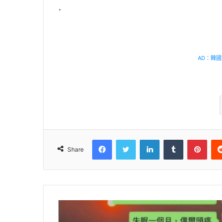
.
AD：韓國幸
Facebook
Twitter
LinkedIn
Tumblr
Pinterest
Share