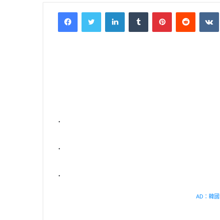
Facebook
Twitter
LinkedIn
Tumblr
Pinterest
Reddit
VK
.
.
.
AD：韓國幸