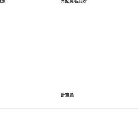
是..
有點莫名其妙
計畫通