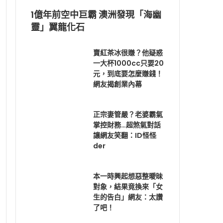
1億年前空中巨霸 澳洲發現「海幽
靈」翼龍化石
賣紅茶冰很賺？他疑惑
一大杯1000cc只要20
元，到底要怎麼賺錢！
網友揭創業內幕
正宗妻管嚴？老婆霸氣
掌控財務…超煞氣對話
讓網友笑翻：ID怪怪
der
本一時興起想惡整曖昧
對象，結果竟換來「女
生的告白」網友：太讚
了吧！