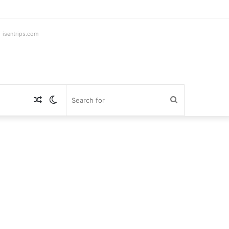
ntrips.com
Random
Switch
Search
Article
skin
for