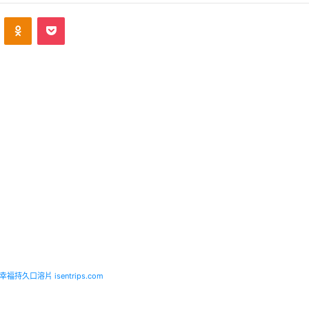
ontakte
Odnoklassniki
Pocket
福持久口溶片 isentrips.com