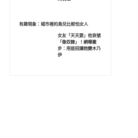
有趣現象：城市裡的鳥兒比較怕女人
女友「天天要」他哀號
「像奴隸」！網曝撇
步：用這招讓她變木乃
伊