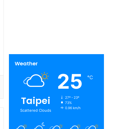
Weather
25
℃
Taipei
27º - 23º
73%
0.96 km/h
Scattered Clouds