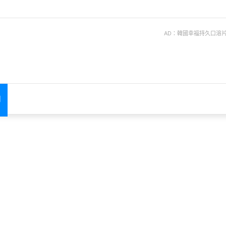
AD：韓國幸福持久口溶片 ise
聞