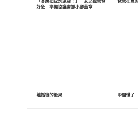
「答應把拔別遠嫁！」 女兒控爸爸
爸爸在意的
好急 準備協議書抓小腳蓋章
離婚後的後果
瞬間懂了