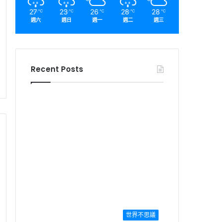
27
23
26
28
28
℃
℃
℃
℃
℃
週六
週日
週一
週二
週三
Recent Posts
世界不思議