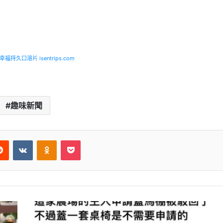
福持久口溶片 isentrips.com
趣味新聞
Reddit
VKontakte
Odnoklassniki
Pocket