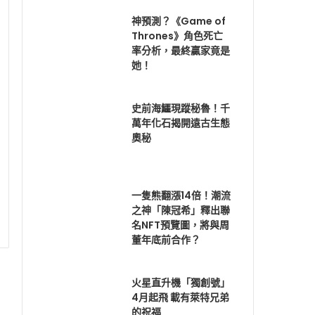
神預測？《Game of
Thrones》角色死亡
率分析，最終贏家竟是
她！
史前海鱷現蹤秘魯！千
萬年化石揭開遠古生態
奧秘
一隻熊翻漲14倍！潮流
之神「陳冠希」釋出聯
名NFT預覽圖，將與周
董年底前合作？
火星直升機「獨創號」
4月起飛 載有萊特兄弟
的祝福