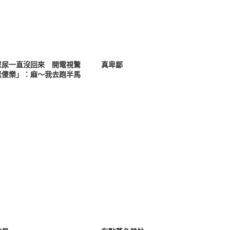
尿尿一直沒回來 開電視驚
真卑鄙
獎傻樂」：麻～我去跑半馬