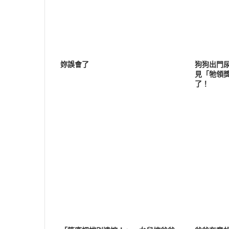
妳誤會了
狗狗出門
見「牠領
了！