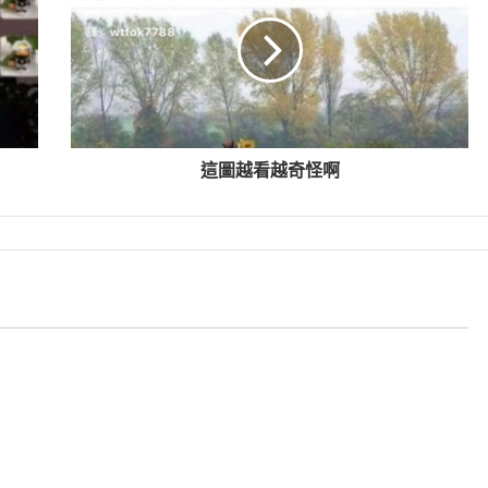
這圖越看越奇怪啊