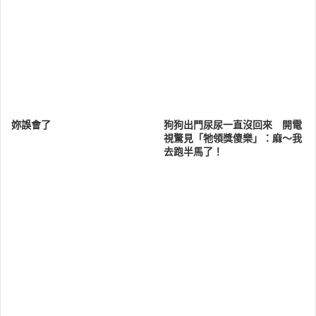
妳誤會了
狗狗出門尿尿一直沒回來 開電
視驚見「牠領獎傻樂」：麻～我
去跑半馬了！