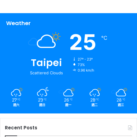
Weather
25
℃
Taipei
27º - 23º
73%
0.96 km/h
Scattered Clouds
27
23
26
28
28
℃
℃
℃
℃
℃
週六
週日
週一
週二
週三
Recent Posts