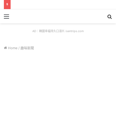
Menu
S
fo
AD：韓國幸福持久口溶片 isentrips.com
Home
/
趣味新聞