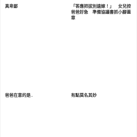
真卑鄙
「答應把拔別遠嫁！」 女兒控
爸爸好急 準備協議書抓小腳蓋
章
爸爸在意的是..
有點莫名其妙