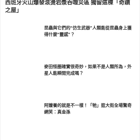
西班牙火山爆發滾燙岩漿吞噬災區 獨留這棟「奇蹟
之屋」
昆蟲與它們的“仿生武器”人類能從昆蟲身上獲
得什麼“靈感”？
麥田怪圈確實很奇妙，如果不是人類所為，外
星人能瞬間完成嗎？
阿嬤養的就是不一樣！「牠」逛大街全場驚奇
網笑：真金孫