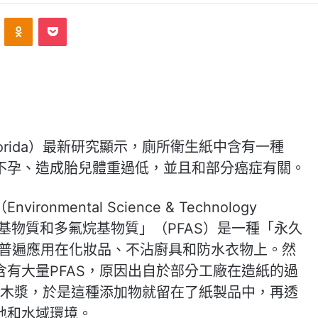
ontakte
Odnoklassniki
Pocket
f Florida）最新研究顯示，廁所衛生紙中含有一種
不孕、造成胎兒體重過低，並且和部分癌症有關。
mental Science & Technology
氟烷基物質和多氟烷基物質」（PFAS）是一種「永久
，普遍應用在化妝品、不沾廚具和防水衣物上。然
有大量PFAS，原因出自於部分工廠在造紙的過
成木漿，於是這種添加物就留在了紙製品中，再透
地和水域環境。