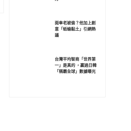
雨傘老被偷？他加上創
意「蛞蝓黏土」引網熱
議
台灣平均智商「世界第
一」是真的 ，贏過日韓
「稱霸全球」數據曝光