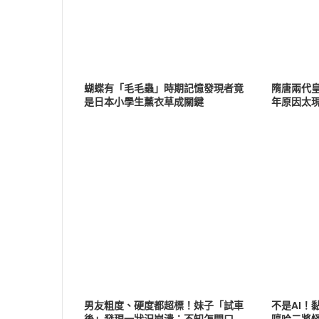
蝴蝶有「毛毛蟲」時期記憶發現者竟
隋唐兩代
是日本小學生薰衣草成關鍵
年原因太
男友粗度、硬度都超標！妹子「試車
不是AI！
後」發現一狀況崩潰：不知怎開口
哼哈二將怪