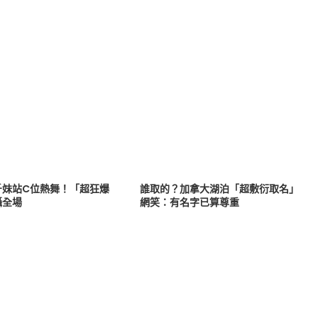
斤妹站C位熱舞！「超狂爆
誰取的？加拿大湖泊「超敷衍取名」
懾全場
網笑：有名字已算尊重