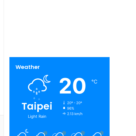
Weather
20
℃
Taipei
20º - 20º
96%
2.13 km/h
Light Rain