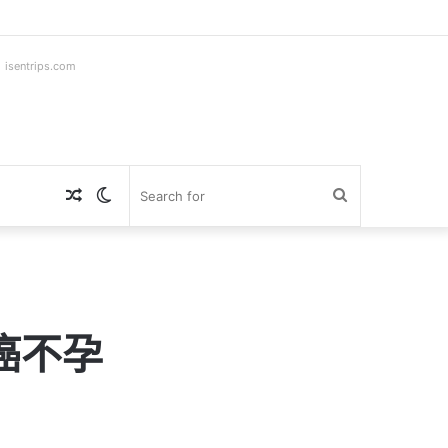
ntrips.com
Random
Switch
Search
Article
skin
for
癌不孕