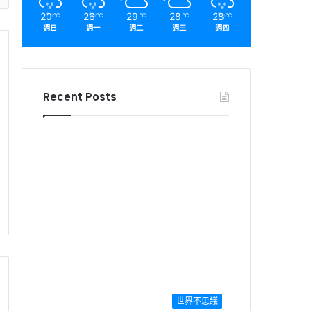
20
26
29
28
28
℃
℃
℃
℃
℃
週日
週一
週二
週三
週四
Recent Posts
世界不思議