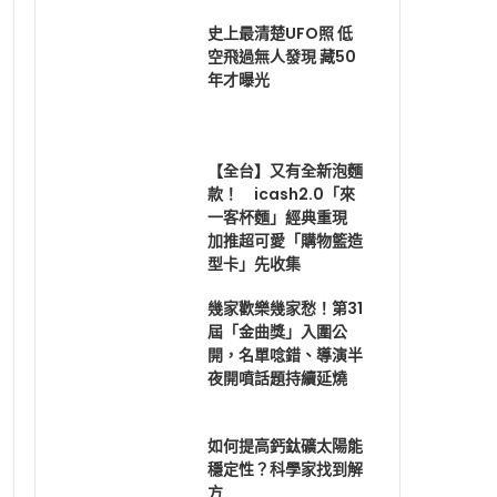
史上最清楚UFO照 低
空飛過無人發現 藏50
年才曝光
【全台】又有全新泡麵
款！ icash2.0「來
一客杯麵」經典重現
加推超可愛「購物籃造
型卡」先收集
幾家歡樂幾家愁！第31
屆「金曲獎」入圍公
開，名單唸錯、導演半
夜開噴話題持續延燒
如何提高鈣鈦礦太陽能
穩定性？科學家找到解
方