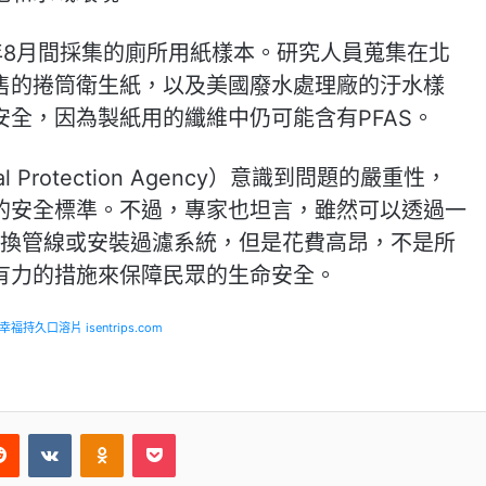
22年8月間採集的廁所用紙樣本。研究人員蒐集在北
售的捲筒衛生紙，以及美國廢水處理廠的汙水樣
全，因為製紙用的纖維中仍可能含有PFAS。
al Protection Agency）意識到問題的嚴重性，
的安全標準。不過，專家也坦言，雖然可以透過一
汰換管線或安裝過濾系統，但是花費高昂，不是所
有力的措施來保障民眾的生命安全。
福持久口溶片 isentrips.com
Reddit
VKontakte
Odnoklassniki
Pocket