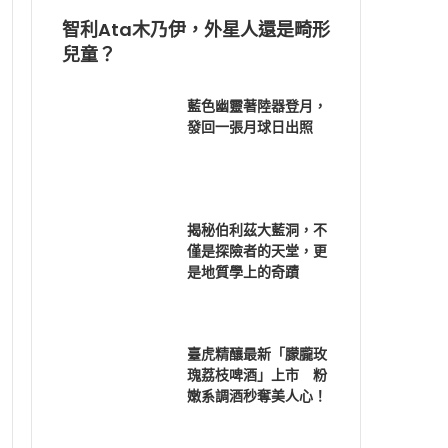
智利Ata木乃伊，外星人還是畸形
兒童？
藍色幽靈著陸器登月，
發回一張月球日出照
揭秘伯利茲大藍洞，不
僅是探險者的天堂，更
是地質學上的奇蹟
臺虎精釀最新「朦朧玫
瑰荔枝啤酒」上市 粉
嫩系調酒秒奪美人心！