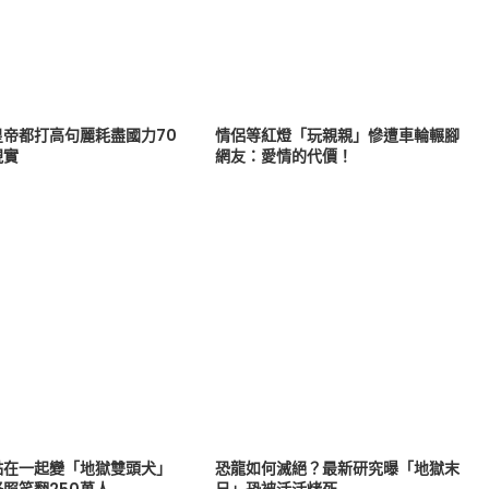
皇帝都打高句麗耗盡國力70
情侶等紅燈「玩親親」慘遭車輪輾腳
現實
網友：愛情的代價！
黏在一起變「地獄雙頭犬」
恐龍如何滅絕？最新研究曝「地獄末
照笑翻250萬人
日」恐被活活烤死