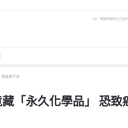
AD：韓國幸福持久口溶片 ise
聞
 恐致癌不孕
藏「永久化學品」 恐致