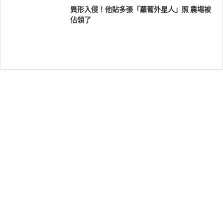
異形入侵！他貼多張「蘿蔔外星人」照 農場被
佔領了