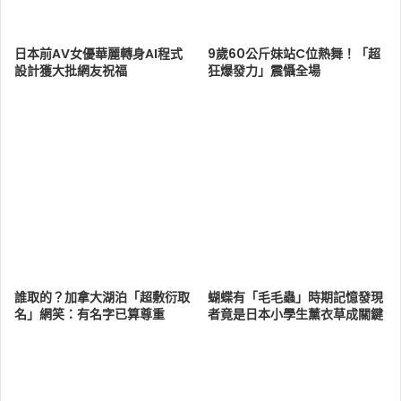
日本前AV女優華麗轉身AI程式
9歲60公斤妹站C位熱舞！「超
設計獲大批網友祝福
狂爆發力」震懾全場
誰取的？加拿大湖泊「超敷衍取
蝴蝶有「毛毛蟲」時期記憶發現
名」網笑：有名字已算尊重
者竟是日本小學生薰衣草成關鍵