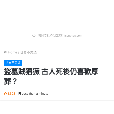
AD：韓國幸福持久口溶片 isentrips.com
Home
/
世界不思議
世界不思議
盜墓賊猖獗 古人死後仍喜歡厚
葬？
1,323
Less than a minute