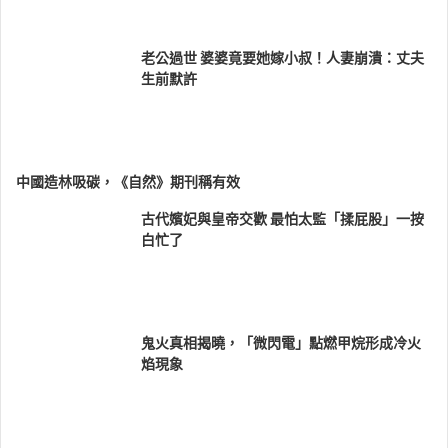
老公過世 婆婆竟要她嫁小叔！人妻崩潰：丈夫
生前默許
中國造林吸碳，《自然》期刊稱有效
古代嬪妃與皇帝交歡 最怕太監「揉屁股」一按
白忙了
鬼火真相揭曉，「微閃電」點燃甲烷形成冷火
焰現象