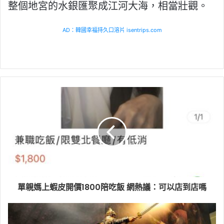
整個地宮的水銀匯聚成江河大海，相當壯觀。
AD：韓國幸福持久口溶片 isentrips.com
單親媽上蝦皮開價1800陪吃飯 網熱議：可以店到店嗎