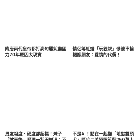
隋唐兩代皇帝都打高句麗耗盡國
情侶等紅燈「玩親親」慘遭車輪
力70年原因太現實
輾腳網友：愛情的代價！
男友粗度、硬度都超標！妹子
不是AI！黏在一起變「地獄雙頭
「試車後」發現一狀況崩潰：不
犬」哼哈二將怪照笑翻250萬人