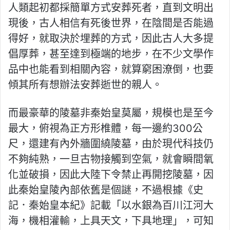
人類起初都採簡單方式安葬死者，直到文明出
現後，古人相信有死後世界，在陰間是否能過
得好，就取決於埋葬的方式，因此古人大多提
倡厚葬，甚至達到極端的地步，在不少文學作
品中也能看到相關內容，就算窮困潦倒，也要
傾其所有想辦法安葬逝世的親人。
而最豪華的陵墓非秦始皇莫屬，規模也是至今
最大，俯視為正方形椎體，每一邊約300公
尺，還建有內外牆圍繞陵墓，由於現代科技仍
不夠純熟，一旦古物接觸到空氣，就會瞬間氧
化並破損，因此大陸下令禁止再開挖陵墓，因
此秦始皇陵內部依舊是個謎，不過根據《史
記．秦始皇本紀》記載「以水銀為百川江河大
海，機相灌輸，上具天文，下具地理」，可知