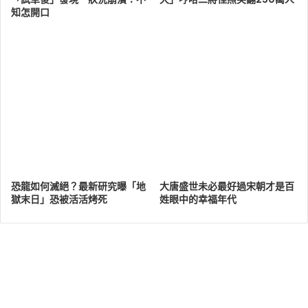
知怎開口
恐龍如何滅絕？最新研究曝「地
大唐盛世未必最好過宋朝才是百
獄末日」恐被活活烤死
姓眼中的幸福年代