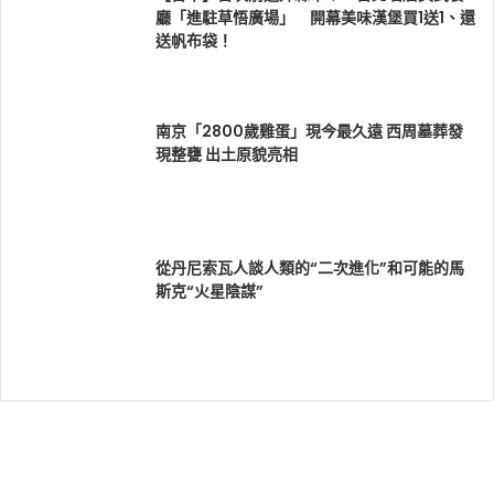
廳「進駐草悟廣場」 開幕美味漢堡買1送1、還
送帆布袋！
南京「2800歲雞蛋」現今最久遠 西周墓葬發
現整甕 出土原貌亮相
從丹尼索瓦人談人類的“二次進化”和可能的馬
斯克“火星陰謀”