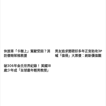
休旅車「卡樹上」駕駛受困？消
男友追求閨密好多年正宮助攻3P
防傻眼架梯救援
喊「值得」大票傻：刷新價值觀
破306年金氏世界紀錄！ 美國18
歲少年成「全球最年輕男教授」