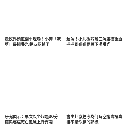
邊牧界顏值翻車現場！小狗「潦
超萌！小北極熊戴三角錐橫衝直
草」長相曝光 網友認輸了
撞撞到媽媽屁股下場曝光
研究顯示：單次久坐超過30分
書生赴京趕考為何有空逛青樓真
鐘與癌症死亡風險上升有關
相不是你想的那樣