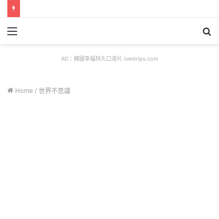
Menu
S
fo
AD：韓國幸福持久口溶片 isentrips.com
Home
/
世界不思議