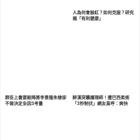
人為何會臉紅？如何克服？研究
揭「有利健康」
群臣上書要殺降將李景隆朱棣卻
醉漢突襲護理師！遭巴西柔術
不做決定全因3考量
「3秒制伏」網友直呼：爽快