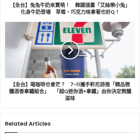
【全台】兔兔牛奶來賣萌！ 韓國插畫「艾絲樂小兔」
化身牛奶登場 草莓、巧克力味拿著也好Q！
【全台】喝咖啡也會茫？ 7-11攜手軒尼詩推「精品微
醺酒香拿鐵組合」 「超Q迷你酒+拿鐵」由你決定微醺
滋味
Related Articles