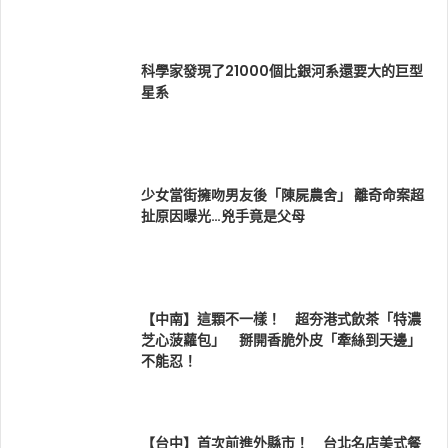
科學家發現了21000個比銀河系還要大的巨型
星系
少女當街擁吻男友後「陳屍農舍」 離奇命案超
扯原因曝光…兇手竟是父母
【中南】這顆不一樣！ 超夯港式飲茶「特濃
芝心菠蘿包」 掰開香脆外皮「牽絲到天邊」
不能忍！
【台中】首次前進外縣市！ 台北名店美式餐