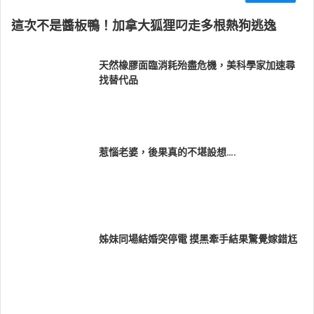
這次不是醬板鴨！加拿大狐狸叼走多根熱狗逃逸
天然橡膠面臨消耗殆盡危機，美科學家加速尋
找替代品
惹惱老婆，後果真的不堪設想….
姊妹同場結婚突停電 摸黑牽手結果驚覺嫁錯尪