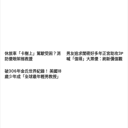
休旅車「卡樹上」駕駛受困？消
男友追求閨密好多年正宮助攻3P
防傻眼架梯救援
喊「值得」大票傻：刷新價值觀
破306年金氏世界紀錄！ 美國18
歲少年成「全球最年輕男教授」