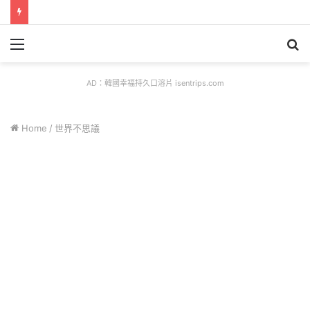
Menu
S
fo
AD：韓國幸福持久口溶片 isentrips.com
Home
/
世界不思議