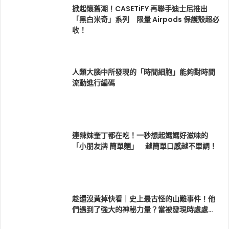
掀起懷舊潮！CASETiFY 再聯手迪士尼推出
「黑白米奇」系列 限量 Airpods 保護殼超必
收！
人類大腦中所發現的「時間細胞」能夠對時間
流動進行編碼
連辣妹奎丁都在吃！一秒想起媽媽好滋味的
「小朋友牌 簡單麵」 越簡單口感越不單調！
趁還沒黃掉快看｜史上最古怪的山難事件！他
們遇到了強大的神秘力量？當被發現時處處…