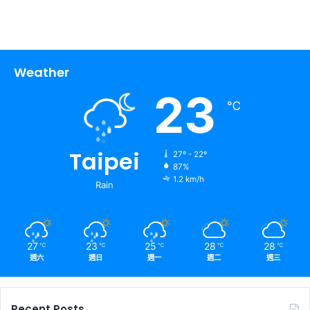
Weather
23
℃
Taipei
27º - 22º
87%
1.2 km/h
Rain
27
23
25
28
28
℃
℃
℃
℃
℃
週六
週日
週一
週二
週三
Recent Posts