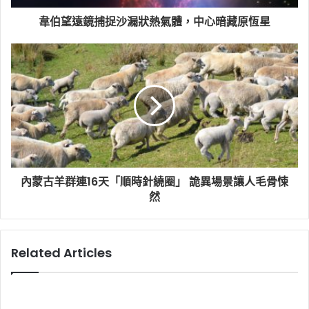
韋伯望遠鏡捕捉沙漏狀熱氣體，中心暗藏原恆星
內蒙古羊群連16天「順時針繞圈」 詭異場景讓人毛骨悚
然
Related Articles