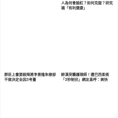
人為何會臉紅？如何克服？研究
揭「有利健康」
群臣上書要殺降將李景隆朱棣卻
醉漢突襲護理師！遭巴西柔術
不做決定全因3考量
「3秒制伏」網友直呼：爽快