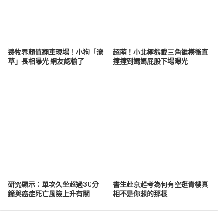
邊牧界顏值翻車現場！小狗「潦
超萌！小北極熊戴三角錐橫衝直
草」長相曝光 網友認輸了
撞撞到媽媽屁股下場曝光
研究顯示：單次久坐超過30分
書生赴京趕考為何有空逛青樓真
鐘與癌症死亡風險上升有關
相不是你想的那樣