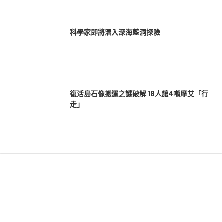
科學家即將潛入深海藍洞探險
復活島石像搬運之謎破解 18人讓4噸摩艾「行
走」