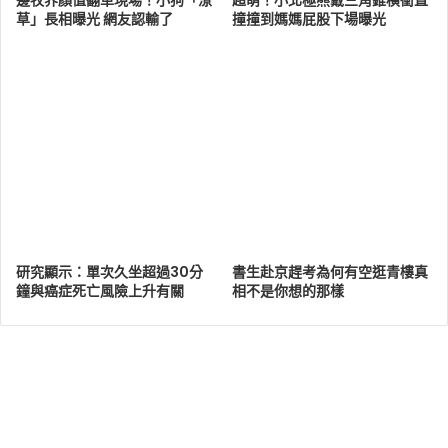
邊牧界顏值翻車現場！小狗「潦
超萌！小北極熊戴三角錐橫衝直
草」長相曝光 網友認輸了
撞撞到媽媽屁股下場曝光
研究顯示：單次久坐超過30分
書生赴京趕考為何有空逛青樓真
鐘與癌症死亡風險上升有關
相不是你想的那樣