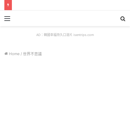
Menu
S
fo
AD：韓國幸福持久口溶片 isentrips.com
Home
/
世界不思議