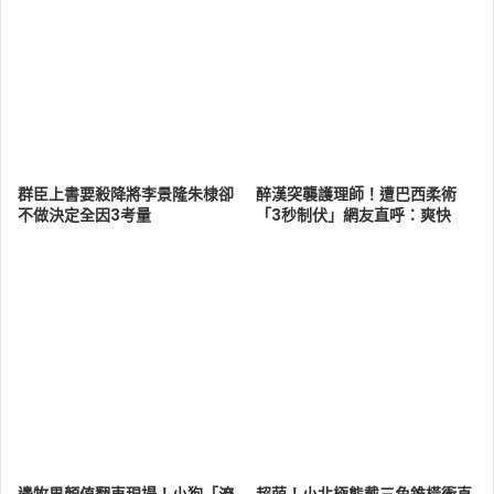
群臣上書要殺降將李景隆朱棣卻
醉漢突襲護理師！遭巴西柔術
不做決定全因3考量
「3秒制伏」網友直呼：爽快