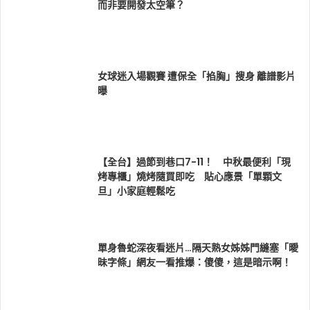
而非要開發太空筆？
女球迷入場觀賽 遭保全「掐胸」搜身 離譜影片
曝
【全台】過節到巷口7-11！ 中秋最便利「現
烤專櫃」燒烤隨買即吃 貼心應景「單顆文
旦」小家庭輕鬆吃
單身魯蛇深夜看迷片…隔天熟女姊姊門縫塞「曖
昧字條」網友一看推爆：傻傻，這是暗示啊！