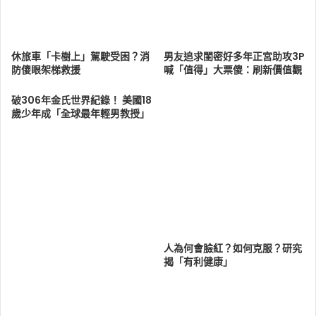
休旅車「卡樹上」駕駛受困？消
男友追求閨密好多年正宮助攻3P
防傻眼架梯救援
喊「值得」大票傻：刷新價值觀
破306年金氏世界紀錄！ 美國18
歲少年成「全球最年輕男教授」
人為何會臉紅？如何克服？研究
揭「有利健康」