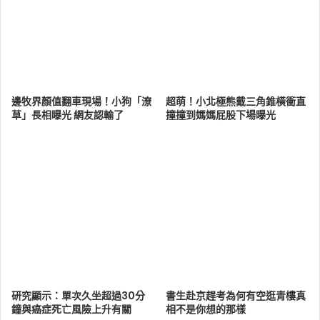
邊牧界顏值翻車現場！小狗「潦
超萌！小北極熊戴三角錐橫衝直
草」長相曝光 網友認輸了
撞撞到媽媽屁股下場曝光
研究顯示：單次久坐超過30分
書生赴京趕考為何有空逛青樓真
鐘與癌症死亡風險上升有關
相不是你想的那樣