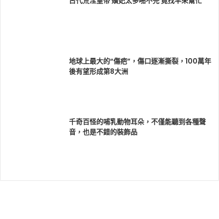
古代荒淫皇帝 嬪妃太多啪不完 竟找羊來幫忙
地球上最大的“傷疤”，傷口逐漸撕裂，100萬年
後有望形成第8大洲
千奇百怪的哺乳動物耳朵，不僅能聽到各種聲
音，也是不錯的裝飾品