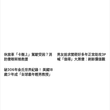
休旅車「卡樹上」駕駛受困？消
男友追求閨密好多年正宮助攻3P
防傻眼架梯救援
喊「值得」大票傻：刷新價值觀
破306年金氏世界紀錄！ 美國18
歲少年成「全球最年輕男教授」