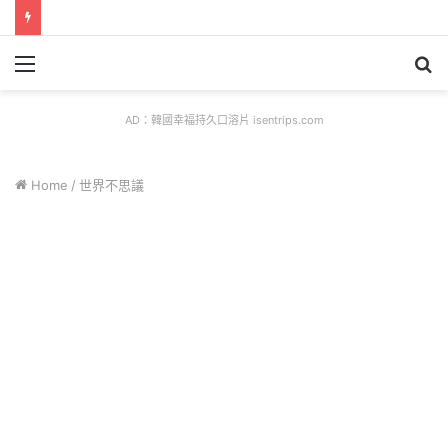
Menu
S
fo
AD：韓國幸福持久口溶片 isentrips.com
Home
/
世界不思議