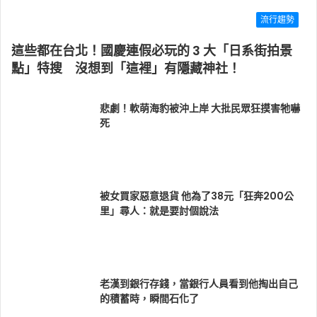
流行趨勢
這些都在台北！國慶連假必玩的 3 大「日系街拍景
點」特搜 沒想到「這裡」有隱藏神社！
悲劇！軟萌海豹被沖上岸 大批民眾狂摸害牠嚇
死
被女買家惡意退貨 他為了38元「狂奔200公
里」尋人：就是要討個說法
老漢到銀行存錢，當銀行人員看到他掏出自己
的積蓄時，瞬間石化了