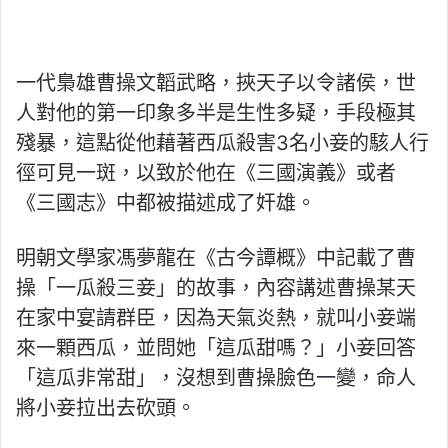
一代梟雄曹操文韜武略，挾天子以令諸侯，世
人對他的第一印象多半是生性多疑，手段極其
殘暴，這點從他藉著西瓜殺害3名小妾的駭人行
徑可見一斑，以致於他在《三國演義》或者
《三國志》中都被描述成了奸雄。
明朝文學家馮夢龍在《古今譚概》中記載了曹
操「一瓜殺三妾」的故事，內容講述曹操某天
在家中宴請群臣，因為天氣炎熱，就叫小妾端
來一顆西瓜，並問她「這瓜甜嗎？」小妾回答
「這瓜非常甜」，沒想到曹操臉色一變，命人
將小妾拉出去砍頭。