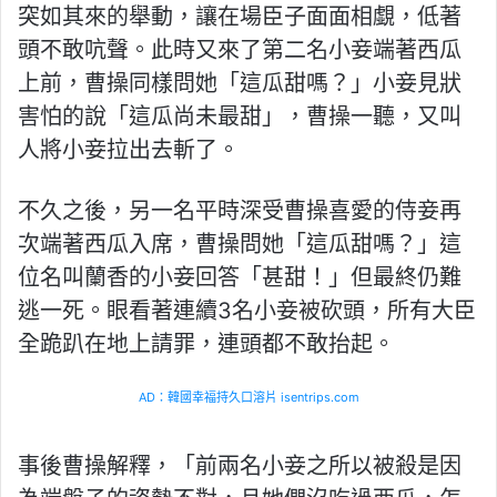
突如其來的舉動，讓在場臣子面面相覷，低著
頭不敢吭聲。此時又來了第二名小妾端著西瓜
上前，曹操同樣問她「這瓜甜嗎？」小妾見狀
害怕的說「這瓜尚未最甜」，曹操一聽，又叫
人將小妾拉出去斬了。
不久之後，另一名平時深受曹操喜愛的侍妾再
次端著西瓜入席，曹操問她「這瓜甜嗎？」這
位名叫蘭香的小妾回答「甚甜！」但最終仍難
逃一死。眼看著連續3名小妾被砍頭，所有大臣
全跪趴在地上請罪，連頭都不敢抬起。
AD：韓國幸福持久口溶片 isentrips.com
事後曹操解釋，「前兩名小妾之所以被殺是因