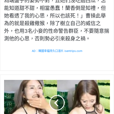
為端盤子的姿勢不對，且她們沒吃過西瓜，怎
能知道甜不甜，相當愚蠢！蘭香倒是知禮，但
她看透了我的心思，所以也該死！」曹操此舉
為的就是殺雞儆猴，除了樹立自己的威信之
外，也用3名小妾的性命警告群臣，不要隨意揣
測他的心思，否則勢必引來殺身之禍。
AD：韓國幸福持久口溶片 isentrips.com