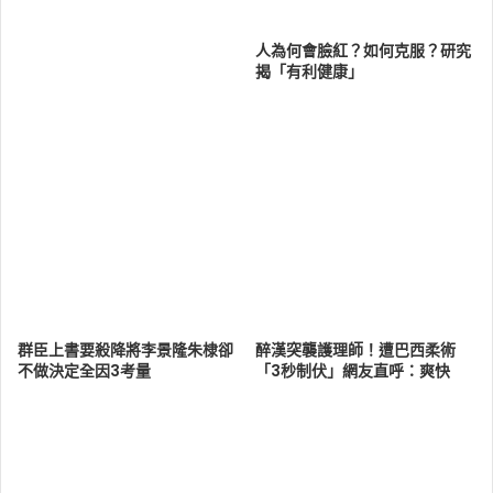
人為何會臉紅？如何克服？研究
揭「有利健康」
群臣上書要殺降將李景隆朱棣卻
醉漢突襲護理師！遭巴西柔術
不做決定全因3考量
「3秒制伏」網友直呼：爽快