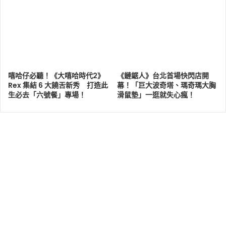
嘻哈仔必聽！《大嘻哈時代2》
《鏈鋸人》台北首場快閃店開
Rex 集結 6 大饒舌新秀 打造此
幕！「巨大波奇塔、瑪奇瑪大胸
生必去「六號餐」專場！
滑鼠墊」一逛就失心瘋！