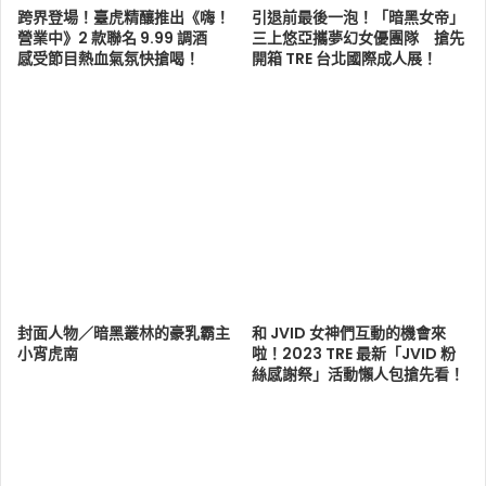
跨界登場！臺虎精釀推出《嗨！
引退前最後一泡！「暗黑女帝」
營業中》2 款聯名 9.99 調酒
三上悠亞攜夢幻女優團隊 搶先
感受節目熱血氣氛快搶喝！
開箱 TRE 台北國際成人展！
封面人物／暗黑叢林的豪乳霸主
和 JVID 女神們互動的機會來
小宵虎南
啦！2023 TRE 最新「JVID 粉
絲感謝祭」活動懶人包搶先看！