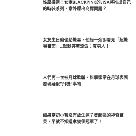
性感擔當！女團BLACKPINK的LISA將推出自己
的時裝系列，意外爆出商標問題？
女友生日偷偷給驚喜，他躲一旁卻看見「超驚
嚇畫面」…默默笑著流淚：真男人！
人們再一次被月球欺騙，科學家常在月球表面
發現疑似“飛機”事物
如果當初小智沒有放生這７隻超強的神奇寶
貝，早就不知道拿幾個冠軍了！