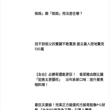
姊姊」跟「姐姐」用法差在哪？
找不到祖父的寶藏不敢賣房 屋主雇人挖地驚見
130萬
【全台】必勝客還能更狂！ 香菜豬血糕比薩
「尬進五更腸旺」 尖叫系新口味：這什麼黑
暗料理！
最狂夫妻臉！完美正方臉蛋的方臉哥脫魯PO狀