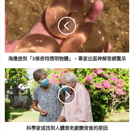
海邊撿到「3條奇特透明物體」，專家出面神解答網驚呆
科學家或找到人體衰老劇變背後的原因