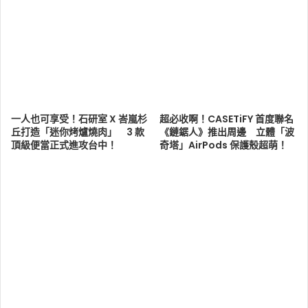
一人也可享受！石研室 X 峇嵐杉
超必收啊！CASETiFY 首度聯名
丘打造「迷你烤爐燒肉」 3 款
《鏈鋸人》推出周邊 立體「波
頂級便當正式進攻台中！
奇塔」AirPods 保護殼超萌！