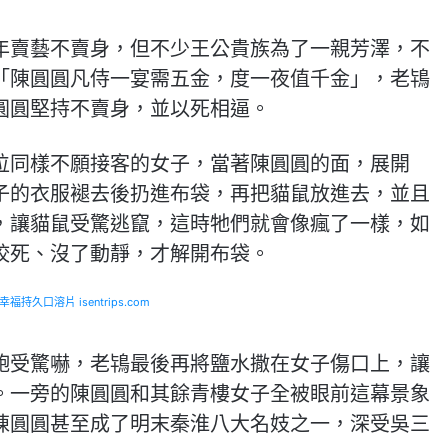
年賣藝不賣身，但不少王公貴族為了一親芳澤，不
「陳圓圓凡侍一宴需五金，度一夜值千金」，老鴇
圓圓堅持不賣身，並以死相逼。
位同樣不願接客的女子，當著陳圓圓的面，展開
子的衣服褪去後扔進布袋，再把貓鼠放進去，並且
，讓貓鼠受驚逃竄，這時牠們就會像瘋了一樣，如
咬死、沒了動靜，才解開布袋。
福持久口溶片 isentrips.com
飽受驚嚇，老鴇最後再將鹽水撒在女子傷口上，讓
。一旁的陳圓圓和其餘青樓女子全被眼前這幕景象
陳圓圓甚至成了明末秦淮八大名妓之一，深受吳三