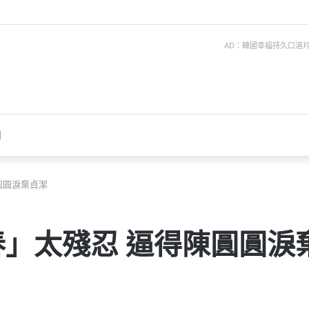
AD：韓國幸福持久口溶片 ise
聞
圓圓淚棄貞潔
」太殘忍 逼得陳圓圓淚