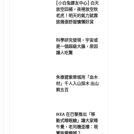
[小白兔膠友中心] 白天
放空回補，夜裡放空秋
老虎！明天的氣力就靠
這幾張舒服慵懶好貨
科學研究發現，宇宙或
是一個超級大腦，原因
讓人吃驚
朱棣建紫禁城用「血木
材」千人入山採木 出山
剩五百
IKEA 在巴黎推出「移
動式睡眠艙」讓大家睡
午覺，老司機歪樓：現
實版魔鏡號？