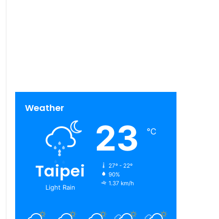
Weather
23
℃
Taipei
27º - 22º
90%
1.37 km/h
Light Rain