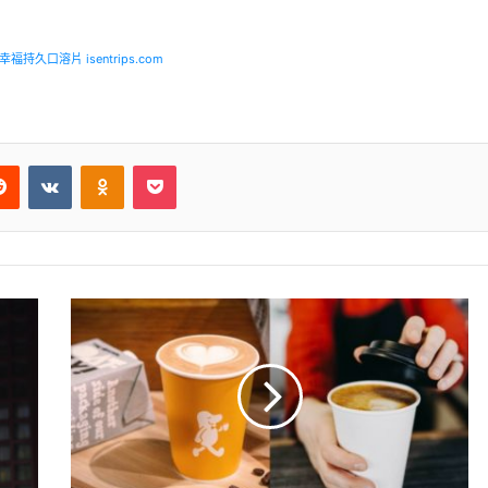
福持久口溶片 isentrips.com
Reddit
VKontakte
Odnoklassniki
Pocket