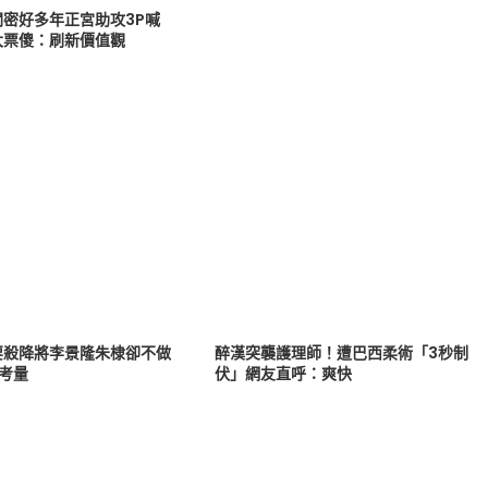
閨密好多年正宮助攻3P喊
大票傻：刷新價值觀
要殺降將李景隆朱棣卻不做
醉漢突襲護理師！遭巴西柔術「3秒制
考量
伏」網友直呼：爽快