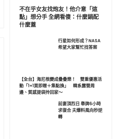
不在乎女友找炮友！他介意「這
點」想分手 全網看傻：什麼鍋配
什麼蓋
行星如何形成？NASA
希望大家幫忙找答案
【全台】海尼根變成疊疊樂！ 雙重優惠活
動「1+1買即贈＋集點換」 韓系露營周
邊、質感提袋拎回家～
前妻頂烈日 舉牌6小時
求復合 夫爆料風向秒逆
轉