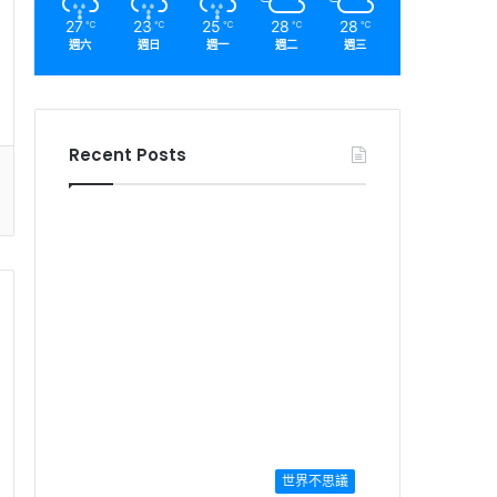
27
23
25
28
28
℃
℃
℃
℃
℃
週六
週日
週一
週二
週三
Recent Posts
世界不思議