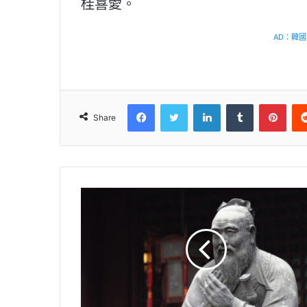
桂喜愛。
AD：韓國幸
Facebook
Twitter
LinkedIn
Tumblr
Pinterest
Share