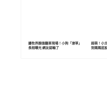
邊牧界顏值翻車現場！小狗「潦草」
超萌！小
長相曝光 網友認輸了
到媽媽屁