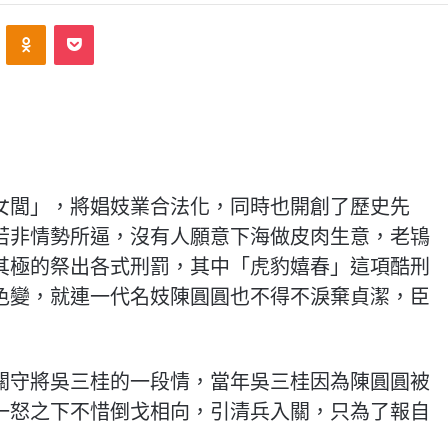
ontakte
Odnoklassniki
Pocket
女閭」，將娼妓業合法化，同時也開創了歷史先
若非情勢所逼，沒有人願意下海做皮肉生意，老鴇
其極的祭出各式刑罰，其中「虎豹嬉春」這項酷刑
色變，就連一代名妓陳圓圓也不得不淚棄貞潔，臣
關守將吳三桂的一段情，當年吳三桂因為陳圓圓被
一怒之下不惜倒戈相向，引清兵入關，只為了報自