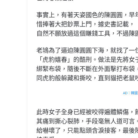
事實上，有著天姿國色的陳圓圓，早
惜捧著大把鈔票上門，據史書記載，
自然不願放過這個賺錢工具，不過陳
老鴇為了逼迫陳圓圓下海，就找了一
「虎豹嬉春」的酷刑。做法是先將女
綁緊布袋，隨後不斷在外面擊打布袋
同虎豹般躲藏和撕咬，直到貓把老鼠
AD：韓國幸
此時女子全身已經被咬得遍體鱗傷，
其痛到撕心裂肺，手段毫無人道可言
給嚇壞了，只能點頭含淚接客，最後