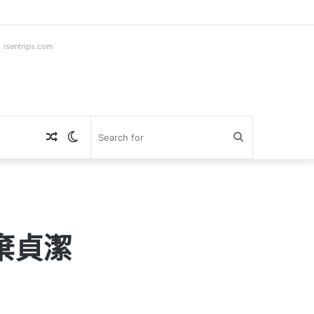
ntrips.com
Random
Switch
Search
Article
skin
for
棄貞潔