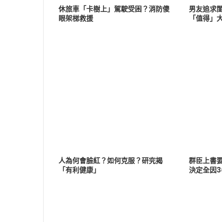
休旅車「卡樹上」駕駛受困？消防傻
男友追求
眼架梯救援
「值得」
人為何會臉紅？如何克服？研究揭
群臣上書
「有利健康」
決定全因3