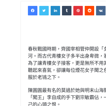
Facebook
Twitter
LinkedIn
Tumblr
Pinterest
Reddit
VK
春秋戰國時期，齊國宰相管仲開設「
河。而古代青樓女子多半出身卑微，
為了讓青樓女子接客，更是無所不用
聽起來喜氣，卻讓每位煙花女子聞之
服於老鴇之下。
陳圓圓最有名的莫過於她與明末山海
「闖王」李自成的手下劉宗敏霸佔，
己的心頭之恨。