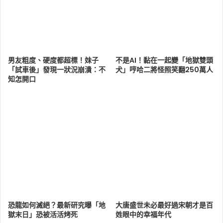
男友粗度、硬度都超標！妹子
不是AI！黏在一起變「地獄雙頭
「試車後」發現一狀況崩潰：不
犬」哼哈二將怪照笑翻250萬人
知怎開口
恐龍如何滅絕？最新研究曝「地
大唐盛世未必最好過宋朝才是百
獄末日」恐被活活烤死
姓眼中的幸福年代