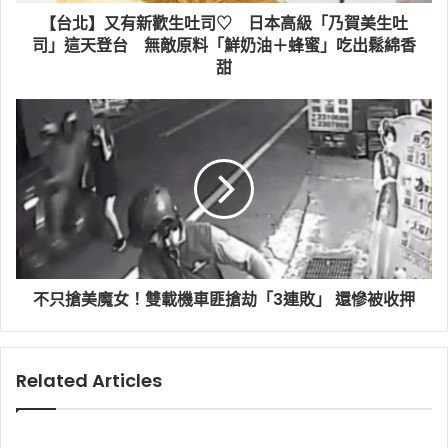
【台北】又有新歡生吐司♡ 日本高級「乃賀美生吐
司」這天登台 無敵原料「鮮奶油＋蜂蜜」吃出鬆綿香
甜
不只搶美魔女！雙載機車匪搶劫「3連敗」 還慘被收押
Related Articles