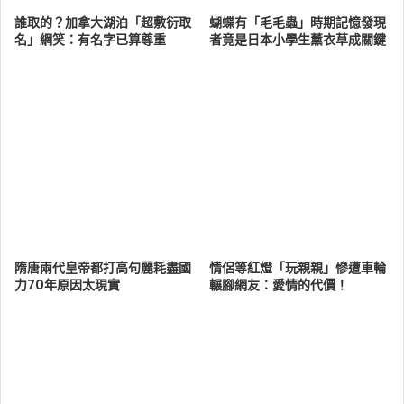
誰取的？加拿大湖泊「超敷衍取
蝴蝶有「毛毛蟲」時期記憶發現
名」網笑：有名字已算尊重
者竟是日本小學生薰衣草成關鍵
隋唐兩代皇帝都打高句麗耗盡國
情侶等紅燈「玩親親」慘遭車輪
力70年原因太現實
輾腳網友：愛情的代價！