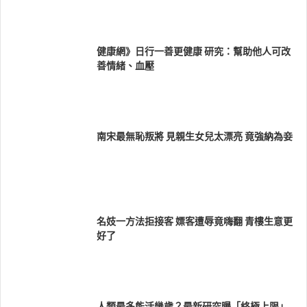
健康網》日行一善更健康 研究：幫助他人可改
善情緒、血壓
南宋最無恥叛將 見親生女兒太漂亮 竟強納為妾
名妓一方法拒接客 嫖客遭辱竟嗨翻 青樓生意更
好了
人類最多能活幾歲？最新研究曝「終極上限」