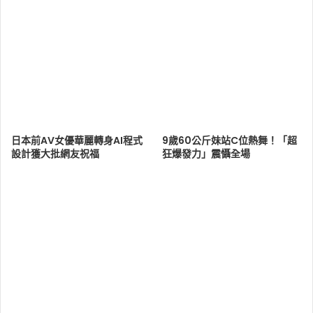
日本前AV女優華麗轉身AI程式
9歲60公斤妹站C位熱舞！「超
設計獲大批網友祝福
狂爆發力」震懾全場