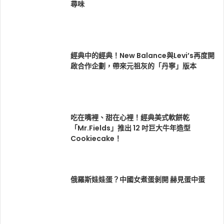
尋味
經典中的經典！New Balance與Levi’s再度開
啟合作企劃，帶來元祖灰的「丹寧」版本
吃在嘴裡、甜在心裡！經典美式軟餅乾
「Mr.Fields」推出 12 吋巨大牛年造型
Cookiecake！
俄羅斯娃娃蛋？中國女煮蛋剝開 赫見蛋中蛋