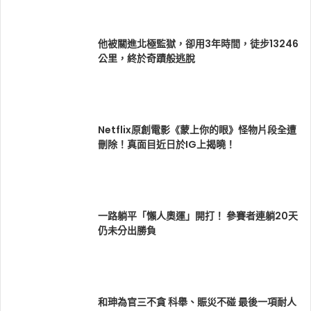
他被關進北極監獄，卻用3年時間，徒步13246
公里，終於奇蹟般逃脫
Netflix原創電影《蒙上你的眼》怪物片段全遭
刪除！真面目近日於IG上揭曉！
一路躺平「懶人奧運」開打！ 參賽者連躺20天
仍未分出勝負
和珅為官三不貪 科舉、賑災不碰 最後一項耐人