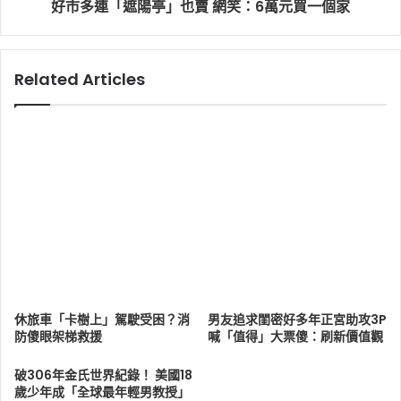
好市多連「遮陽亭」也賣 網笑：6萬元買一個家
Related Articles
休旅車「卡樹上」駕駛受困？消
男友追求閨密好多年正宮助攻3P
防傻眼架梯救援
喊「值得」大票傻：刷新價值觀
破306年金氏世界紀錄！ 美國18
歲少年成「全球最年輕男教授」