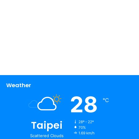
Weather
28
℃
Taipei
28º - 22º
70%
1.69 km/h
Scattered Clouds