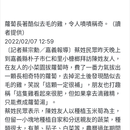
蘿蔔長著酷似去毛的雞，令人嘖嘖稱奇。（讀
者提供）
2022/02/07 12:59
〔記者蔡宗勳／嘉義報導〕蔡姓民眾昨天晚上
到嘉義縣朴子市仁和里小槺榔拜訪陳姓友人，
在友人的小菜園拔蘿蔔時，費了一番力氣拔出
一顆長相奇特的蘿蔔，去掉泥土後發現酷似去
毛的雞，笑說「這顆一定很補」，朋友也打趣
稱「這隻雞看起來很肥，但如果拿去滴雞精，
只能煮成蘿蔔湯」。
蔡姓民眾表示，陳姓友人以種植玉米筍為主，
但留一小塊地種植自家和分送親友的蔬菜，種
類很大，有蔥、茄子、白菜等，農曆過年期間