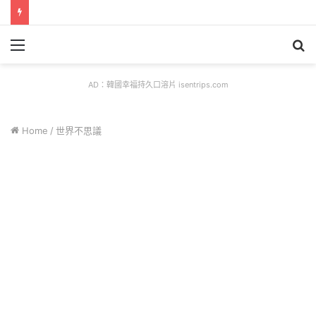
Menu
S
fo
AD：韓國幸福持久口溶片 isentrips.com
Home
/
世界不思議