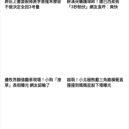
群臣上書要殺降將李景隆朱棣卻
醉漢突襲護理師！遭巴西柔術
不做決定全因3考量
「3秒制伏」網友直呼：爽快
邊牧界顏值翻車現場！小狗「潦
超萌！小北極熊戴三角錐橫衝直
草」長相曝光 網友認輸了
撞撞到媽媽屁股下場曝光