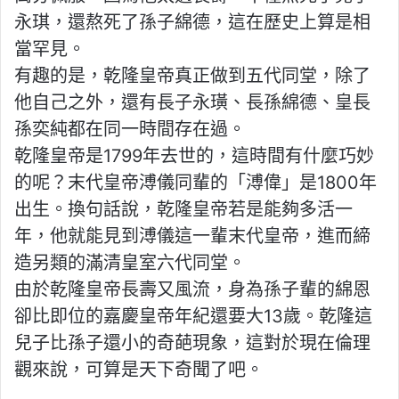
永琪，還熬死了孫子綿德，這在歷史上算是相
當罕見。
有趣的是，乾隆皇帝真正做到五代同堂，除了
他自己之外，還有長子永璜、長孫綿德、皇長
孫奕純都在同一時間存在過。
乾隆皇帝是1799年去世的，這時間有什麼巧妙
的呢？末代皇帝溥儀同輩的「溥偉」是1800年
出生。換句話說，乾隆皇帝若是能夠多活一
年，他就能見到溥儀這一輩末代皇帝，進而締
造另類的滿清皇室六代同堂。
由於乾隆皇帝長壽又風流，身為孫子輩的綿恩
卻比即位的嘉慶皇帝年紀還要大13歲。乾隆這
兒子比孫子還小的奇葩現象，這對於現在倫理
觀來說，可算是天下奇聞了吧。