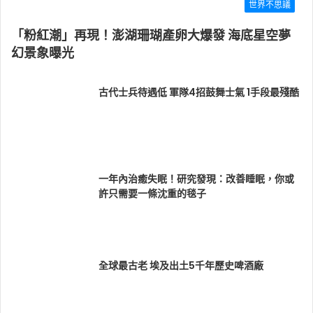
世界不思議
「粉紅潮」再現！澎湖珊瑚產卵大爆發 海底星空夢
幻景象曝光
古代士兵待遇低 軍隊4招鼓舞士氣 1手段最殘酷
一年內治癒失眠！研究發現：改善睡眠，你或
許只需要一條沈重的毯子
全球最古老 埃及出土5千年歷史啤酒廠