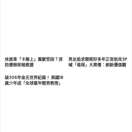
休旅車「卡樹上」駕駛受困？消
男友追求閨密好多年正宮助攻3P
防傻眼架梯救援
喊「值得」大票傻：刷新價值觀
破306年金氏世界紀錄！ 美國18
歲少年成「全球最年輕男教授」