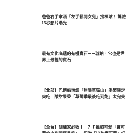
爸爸右手拿酒「左手鬆開女兒」接棒球！ 驚險
13秒影片曝光
最有文化底蘊的有機寶石——琥珀，它也是世
界上最輕的寶石
【北部】巴適麻辣鍋「無限草莓山」季節限定
爽吃 酸甜果香「草莓季最後吃到飽」太完美
【全台】訓練家必收！ 7-11推超可愛「寶可