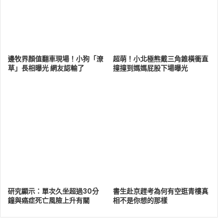
邊牧界顏值翻車現場！小狗「潦
超萌！小北極熊戴三角錐橫衝直
草」長相曝光 網友認輸了
撞撞到媽媽屁股下場曝光
研究顯示：單次久坐超過30分
書生赴京趕考為何有空逛青樓真
鐘與癌症死亡風險上升有關
相不是你想的那樣