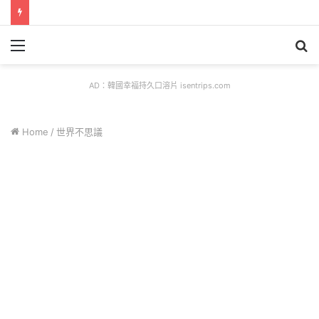
Menu
S
fo
AD：韓國幸福持久口溶片 isentrips.com
Home
/
世界不思議