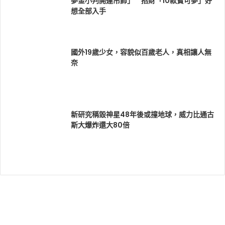
夢金小判開運吊飾」 招財「10款寶可夢」好
想全部入手
國外19歲少女，容貌似百歲老人，真相讓人無
奈
新研究稱毀神星48年後或撞地球，威力比通古
斯大爆炸還大80倍