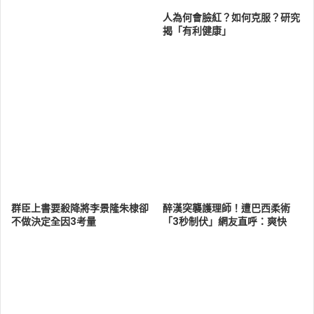
人為何會臉紅？如何克服？研究
揭「有利健康」
群臣上書要殺降將李景隆朱棣卻
醉漢突襲護理師！遭巴西柔術
不做決定全因3考量
「3秒制伏」網友直呼：爽快