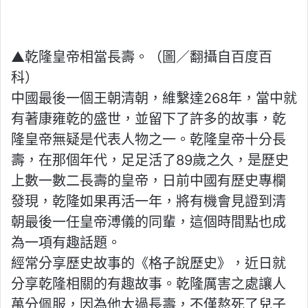
▲乾隆皇帝相當長壽。（圖／翻攝自百度百
科）
中國最後一個王朝清朝，維繫達268年，當中就
有著康雍乾的盛世，並留下了許多的故事，乾
隆皇帝無疑是代表人物之一。乾隆皇帝十分長
壽，在那個年代，足足活了89歲之久，是歷史
上數一數二長壽的皇帝，日前中國有歷史專欄
發現，乾隆如果再活一年，將有機會見證到清
朝最後一任皇帝溥儀的同輩，這個時間點也成
為一項有趣話題。
經常分享歷史故事的《格子說歷史》，近日就
分享乾隆相關的有趣故事。乾隆厲害之處讓人
萬分佩服，因為他太過長壽，不僅熬死了兒子