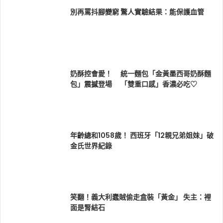
別再罵抖腳變窮 驚人實驗結果：能保護血管
奶酥控會愛！ 統一麵包「金黃墨西哥奶酥麵
包」震撼登場 「雙重口感」香濃必吃♡
年齡總和1058歲！ 西班牙「12親兄弟姐妹」破
金氏世界紀錄
笑翻！義大利蠢賊偷走盒裝「黃金」 失主：裡
面是腎結石