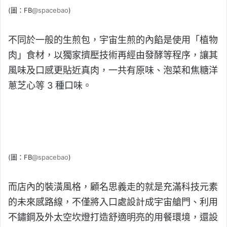
(圖：FB
@spacebao
)
不同於一般的生煎包，宇宙生煎的內餡是使用「植物
肉」食材，以獨家擠壓技術再經由發酵等程序，讓其
風味及口感更貼近真肉，一共有原味、泡菜和焦糖洋
蔥芝心等 3 種口味。
(圖：FB
@spacebao
)
而店內的裝潢風格，顧名思義走的就是充滿科技元素
的未來感路線，不僅將入口處設計成宇宙艙門、利用
不鏽鋼及外太空坎燈打造舒適明亮的用餐環境，還設