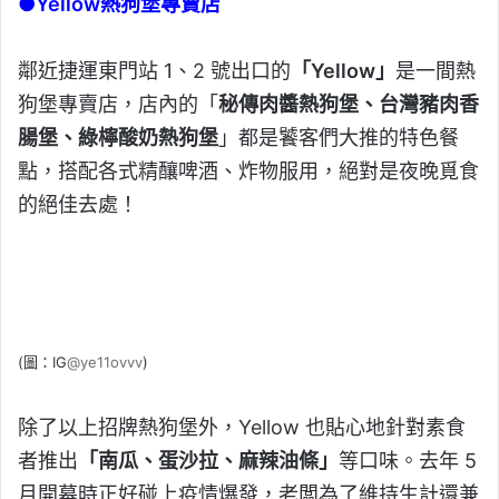
●Yellow熱狗堡專賣店
鄰近捷運東門站 1、2 號出口的
「Yellow」
是一間熱
狗堡專賣店，店內的「
秘傳肉醬熱狗堡、台灣豬肉香
腸堡、綠檸酸奶熱狗堡
」都是饕客們大推的特色餐
點，搭配各式精釀啤酒、炸物服用，絕對是夜晚覓食
的絕佳去處！
(圖：IG
@ye11ovvv
)
除了以上招牌熱狗堡外，Yellow 也貼心地針對素食
者推出
「南瓜、蛋沙拉、麻辣油條」
等口味。去年 5
月開幕時正好碰上疫情爆發，老闆為了維持生計還兼