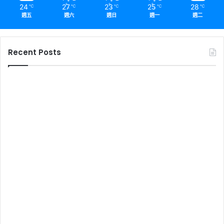
24
27
23
25
28
℃
℃
℃
℃
℃
週五
週六
週日
週一
週二
Recent Posts