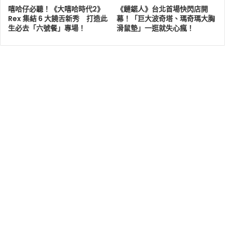
嘻哈仔必聽！《大嘻哈時代2》
《鏈鋸人》台北首場快閃店開
Rex 集結 6 大饒舌新秀 打造此
幕！「巨大波奇塔、瑪奇瑪大胸
生必去「六號餐」專場！
滑鼠墊」一逛就失心瘋！