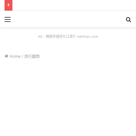
Menu
S
fo
AD：韓國幸福持久口溶片 isentrips.com
Home
/
流行趨勢