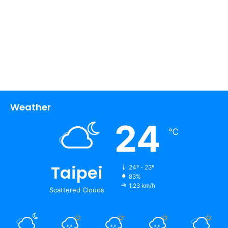
Weather
24
℃
Taipei
24º - 23º
83%
1.23 km/h
Scattered Clouds