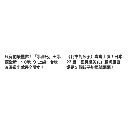
只有他最懂你！「水源兄」王水
《我推的孩子》真實上演！日本
源全新 EP《年少》上線 台味
23 歲「國寶級美女」藤崎凪自
浪漫道出成長辛酸史！
爆是 2 個孩子的單親媽媽！