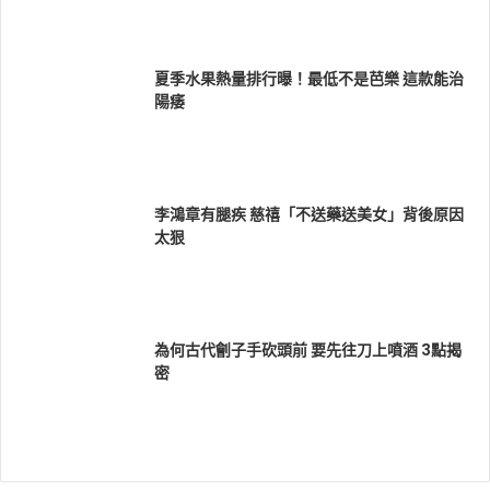
夏季水果熱量排行曝！最低不是芭樂 這款能治
陽痿
李鴻章有腿疾 慈禧「不送藥送美女」背後原因
太狠
為何古代劊子手砍頭前 要先往刀上噴酒 3點揭
密