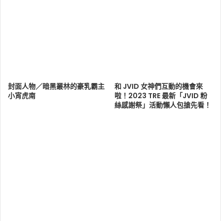
封面人物／暗黑叢林的豪乳霸主
和 JVID 女神們互動的機會來
小宵虎南
啦！2023 TRE 最新「JVID 粉
絲感謝祭」活動懶人包搶先看！