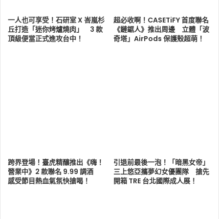
一人也可享受！石研室 X 峇嵐杉
超必收啊！CASETiFY 首度聯名
丘打造「迷你烤爐燒肉」 3 款
《鏈鋸人》推出周邊 立體「波
頂級便當正式進攻台中！
奇塔」AirPods 保護殼超萌！
跨界登場！臺虎精釀推出《嗨！
引退前最後一泡！「暗黑女帝」
營業中》2 款聯名 9.99 調酒
三上悠亞攜夢幻女優團隊 搶先
感受節目熱血氣氛快搶喝！
開箱 TRE 台北國際成人展！