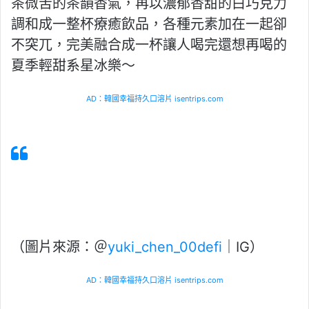
茶微苦的茶韻香氣，再以濃郁香甜的白巧克力
調和成一整杯療癒飲品，各種元素加在一起卻
不突兀，完美融合成一杯讓人喝完還想再喝的
夏季輕甜系星冰樂～
AD：韓國幸福持久口溶片 isentrips.com
A post shared by 陳宥錡
(@yuki_chen_00defi)
（圖片來源：＠
yuki_chen_00defi
｜IG）
AD：韓國幸福持久口溶片 isentrips.com