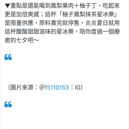
▼重點是還能喝到鳳梨果肉＋柚子丁，吃起來
更是加倍爽感；這杯「柚子鳳梨抹茶星冰樂」
是限量供應，原料賣完就停售，炎炎夏日就用
這杯酸酸甜甜滋味的星冰樂，陪你度過一個療
癒的七夕吧～
A post shared by 林佑安 (@f5110153)
（圖片來源：＠
f5110153
｜IG）
A post shared by 昕純 | 烘培初心者 嘴饞的少