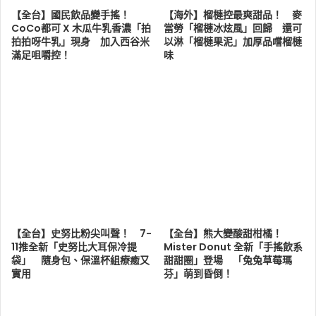
【全台】國民飲品變手搖！
【海外】榴槤控最爽甜品！ 麥
CoCo都可 X 木瓜牛乳香濃「拍
當勞「榴槤冰炫風」回歸 還可
拍拍呀牛乳」現身 加入西谷米
以淋「榴槤果泥」加厚品嚐榴槤
滿足咀嚼控！
味
【全台】史努比粉尖叫聲！ 7-
【全台】熊大變酸甜柑橘！
11推全新「史努比大耳保冷提
Mister Donut 全新「手搖飲系
袋」 隨身包、保溫杯組療癒又
甜甜圈」登場 「兔兔草莓瑪
實用
芬」萌到昏倒！