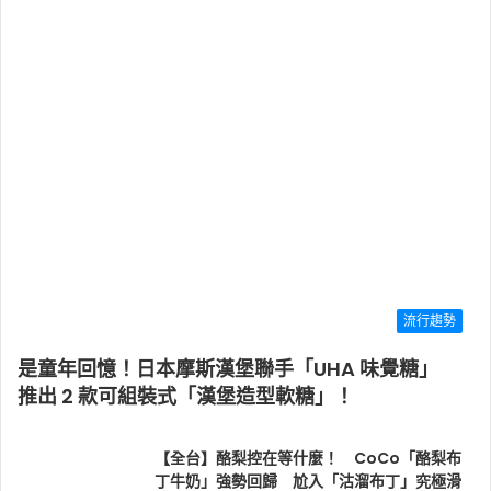
流行趨勢
是童年回憶！日本摩斯漢堡聯手「UHA 味覺糖」
推出 2 款可組裝式「漢堡造型軟糖」！
【全台】酪梨控在等什麼！ CoCo「酪梨布
丁牛奶」強勢回歸 尬入「沽溜布丁」究極滑