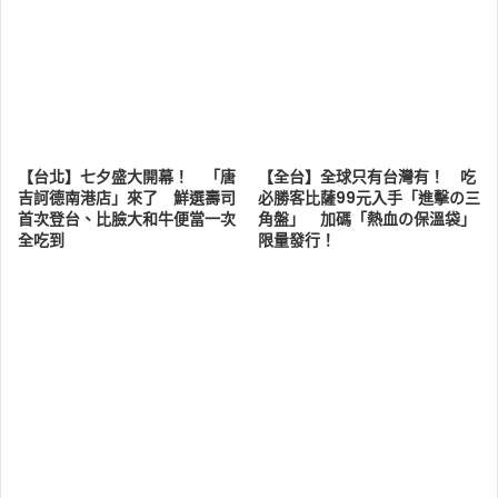
【台北】七夕盛大開幕！ 「唐
【全台】全球只有台灣有！ 吃
吉訶德南港店」來了 鮮選壽司
必勝客比薩99元入手「進擊の三
首次登台、比臉大和牛便當一次
角盤」 加碼「熱血の保溫袋」
全吃到
限量發行！