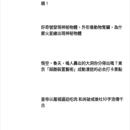
順！
好奇號發現神秘物體，外形像動物腎臟，為什
麼火星總出現神秘物體
悟空、魯夫、鳴人轟出的大洞你分得出嗎？東
京「超酷裝置藝術」成動漫迷的必去打卡景點
皇帝以屠城逼迫吃肉 和尚破戒後吐10字流傳千
古