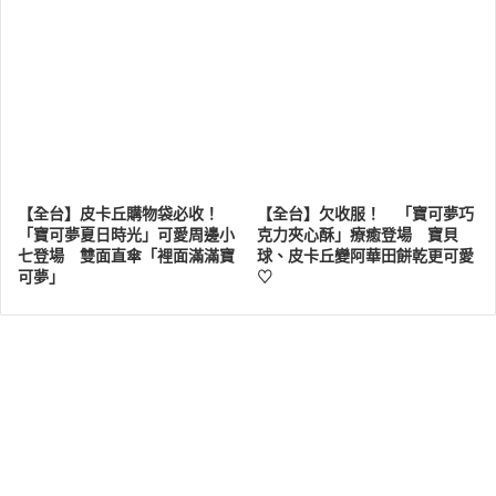
【全台】皮卡丘購物袋必收！
【全台】欠收服！ 「寶可夢巧
「寶可夢夏日時光」可愛周邊小
克力夾心酥」療癒登場 寶貝
七登場 雙面直傘「裡面滿滿寶
球、皮卡丘變阿華田餅乾更可愛
可夢」
♡