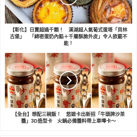
【彰化】日賣超過千顆！ 溪湖超人氣葡式蛋塔「貝林
古堡」 「綿密蛋奶內餡＋千層酥脆外皮」令人欲罷不
能！
【全台】想配三碗飯！ 悠遊卡出新招「牛頭牌沙茶
醬」3D造型卡 火鍋必備醬料帶上車嗶卡～