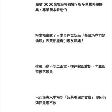
海底10000米究竟多恐怖？很多生物外貌變
異，專業潛水者也怕
根本福壽螺？日本星巴克新品「藍莓巧克力奶
油派」因賣相獵奇引網友熱議！
這種小鳥不到二兩重，卻連蛇都敢捉，老鷹都
常被它欺負
巴西漁夫水中撈到「超萌美洲豹寶寶」 脫困仍
死抓魚網不放