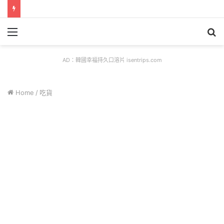
Menu
S
fo
AD：韓國幸福持久口溶片 isentrips.com
Home
/
吃貨