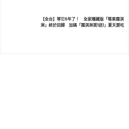
【全台】等它6年了！ 全家隱藏版「莓果霜淇
淋」終於回歸 加碼「霜淇淋買1送1」夏天要吃