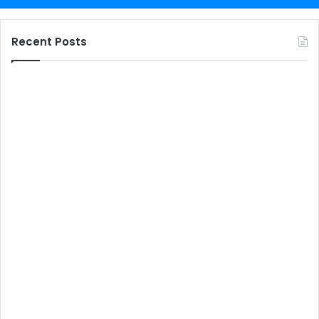
Recent Posts