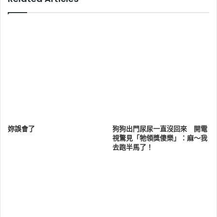
妳誤會了
狗狗出門尿尿一直沒回來 開電
視驚見「牠領獎傻樂」：麻～我
去跑半馬了！