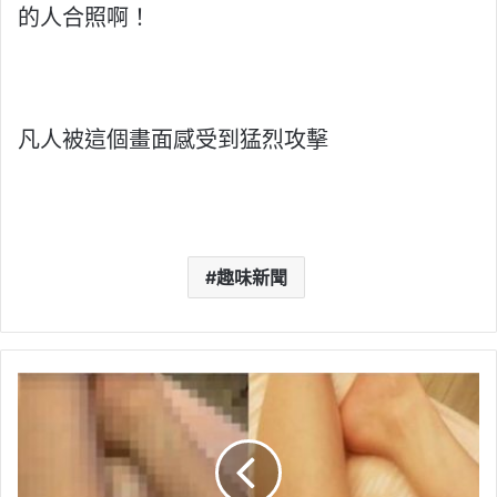
的人合照啊！
凡人被這個畫面感受到猛烈攻擊
趣味新聞