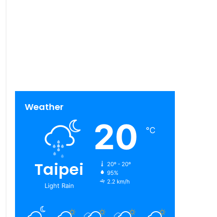
Weather
20
℃
Taipei
20º - 20º
95%
2.2 km/h
Light Rain