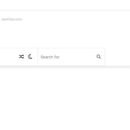
ntrips.com
Random
Switch
Search
Article
skin
for