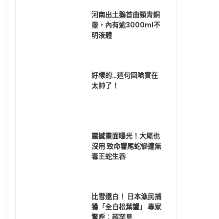
河南出土鵝首曲頸青銅
壺，內有逾3000ml不
明液體
好樣的…這句回嗆實在
太帥了！
震撼畫面曝光！大尾也
沒用 致命響尾蛇慘遭無
毒王蛇生吞
比雪還白！ 日本漁民捕
獲「全白松葉蟹」 專家
驚呼︰超罕見