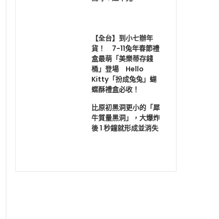
【全台】到小七辦年
貨！ 7-11兔年春節禮
盒最萌「美樂蒂存錢
桶」登場 Hello
Kitty「扮成兔兔」蝴
蝶酥禮盒必收！
比原初黑洞更小的「犀
牛質量黑洞」，大爆炸
後 1 秒鐘就形成並消失