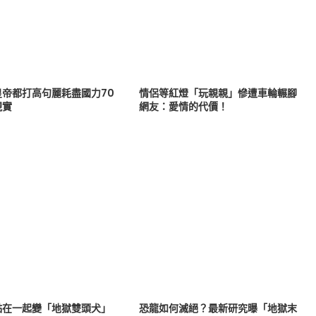
皇帝都打高句麗耗盡國力70
情侶等紅燈「玩親親」慘遭車輪輾腳
現實
網友：愛情的代價！
黏在一起變「地獄雙頭犬」
恐龍如何滅絕？最新研究曝「地獄末