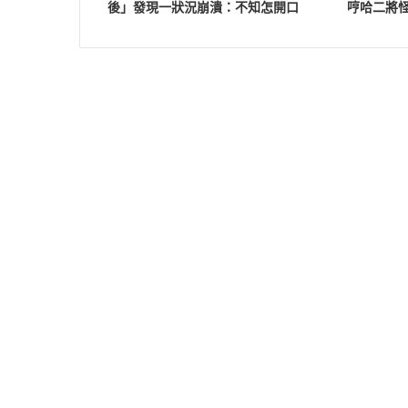
後」發現一狀況崩潰：不知怎開口
哼哈二將怪