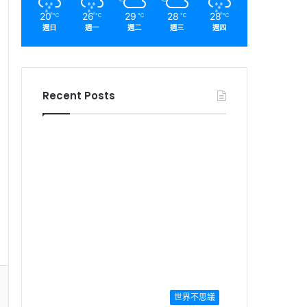
20
26
29
28
28
℃
℃
℃
℃
℃
週日
週一
週二
週三
週四
Recent Posts
世界不思議