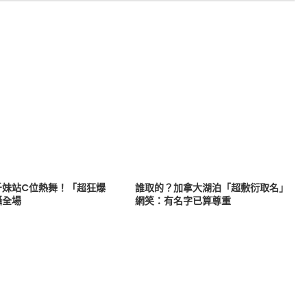
斤妹站C位熱舞！「超狂爆
誰取的？加拿大湖泊「超敷衍取名」
懾全場
網笑：有名字已算尊重