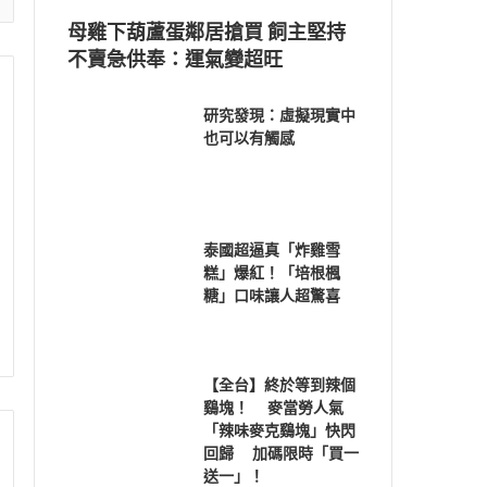
母雞下葫蘆蛋鄰居搶買 飼主堅持
不賣急供奉：運氣變超旺
研究發現：虛擬現實中
也可以有觸感
泰國超逼真「炸雞雪
糕」爆紅！「培根楓
糖」口味讓人超驚喜
【全台】終於等到辣個
鷄塊！ 麥當勞人氣
「辣味麥克鷄塊」快閃
回歸 加碼限時「買一
送一」！