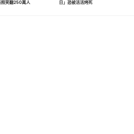
照笑翻250萬人
日」恐被活活烤死