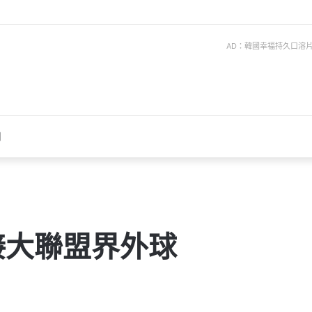
AD：韓國幸福持久口溶片 ise
聞
接大聯盟界外球