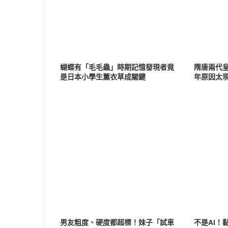
蝴蝶有「毛毛蟲」時期記憶發現者竟
隋唐兩代
是日本小學生薰衣草成關鍵
年原因太
男友粗度、硬度都超標！妹子「試車
不是AI！