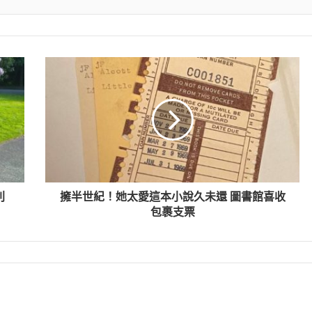
利
擁半世紀！她太愛這本小說久未還 圖書館喜收
包裹支票