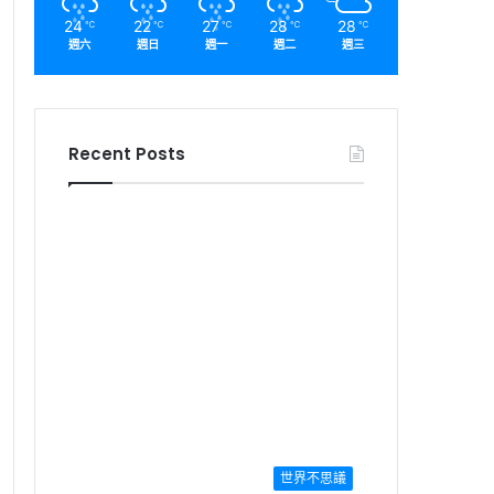
24
22
27
28
28
℃
℃
℃
℃
℃
週六
週日
週一
週二
週三
Recent Posts
世界不思議