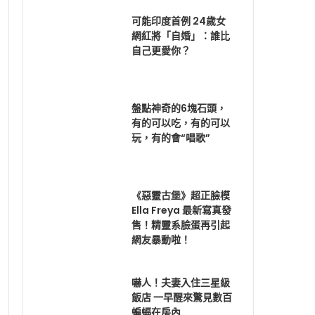
可能印度首例 24歲女
網紅將「自婚」：誰比
自己更愛你？
盤點神奇的6塊石頭，
有的可以吃，有的可以
玩，有的會“唱歌”
《惡靈古堡》超正臉模
Ella Freya 最新寫真發
售！精靈系臉蛋再引起
網友暴動啦！
嚇人！夫妻入住三星級
飯店 一早醒來驚見數百
蝙蝠在房內