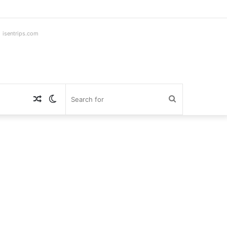
ntrips.com
Random
Switch
Search
Article
skin
for