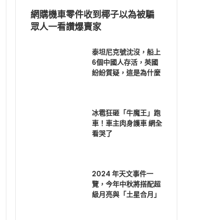
網購機車零件收到椰子以為被騙
眾人一看讚爆賣家
泰坦尼克號沈沒，船上
6個中國人存活，英國
紛紛質疑，這是為什麼
冰雹狂砸「牛魔王」跑
車！車主肉身護車 網全
看哭了
2024 年天文事件一
覽，今年中秋將搭配超
級月亮與「土星合月」