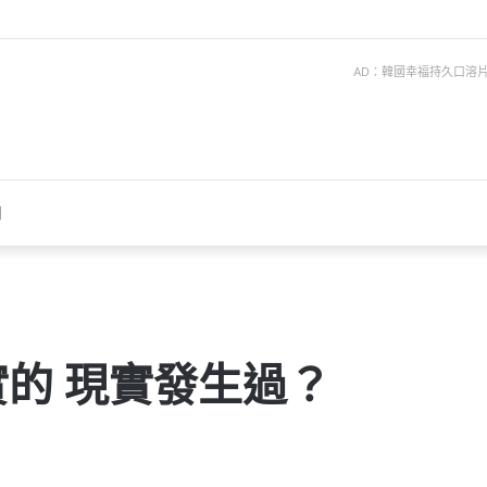
AD：韓國幸福持久口溶片 ise
聞
的 現實發生過？