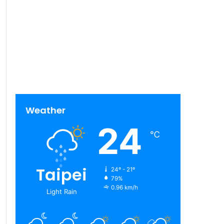
Weather
24
℃
Taipei
24º - 21º
79%
0.96 km/h
Light Rain