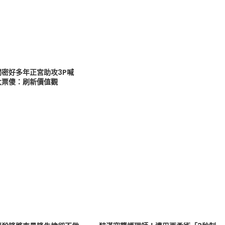
閨密好多年正宮助攻3P喊
大票傻：刷新價值觀