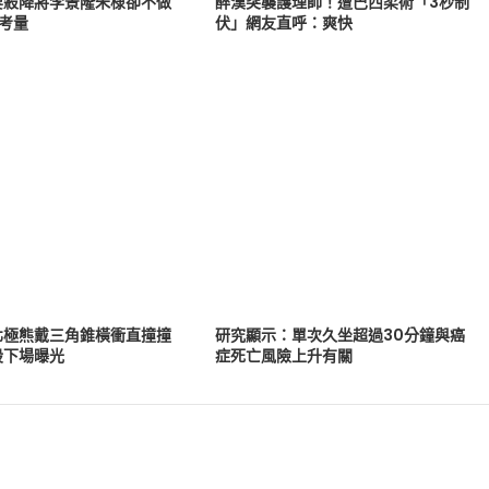
要殺降將李景隆朱棣卻不做
醉漢突襲護理師！遭巴西柔術「3秒制
考量
伏」網友直呼：爽快
北極熊戴三角錐橫衝直撞撞
研究顯示：單次久坐超過30分鐘與癌
股下場曝光
症死亡風險上升有關