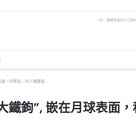
AD：韓國幸福持久口溶片 ise
聞
球表面，科學家：非人類遺留
大鐵鉤”, 嵌在月球表面