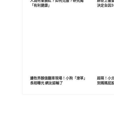
人為何會臉紅？如何克服？研究揭
群臣上書
「有利健康」
決定全因3
邊牧界顏值翻車現場！小狗「潦草」
超萌！小
長相曝光 網友認輸了
到媽媽屁