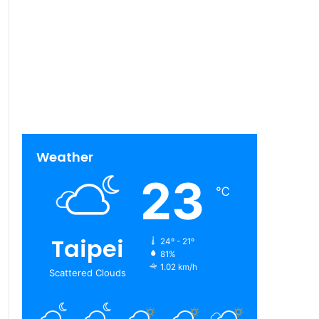
Weather
23
℃
Taipei
24º - 21º
81%
1.02 km/h
Scattered Clouds