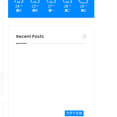
24
22
27
28
28
℃
℃
℃
℃
℃
週六
週日
週一
週二
週三
Recent Posts
世界不思議