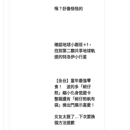
咦？好像怪怪的
確認地球小跟班＋1，
找到第二顆共享地球軌
道的特洛伊小行星
【全台】童年最強零
食！ 波的多「蚵仔
煎」縮小化身悠遊卡
整箱還有「蚵仔煎帆布
袋」揹出門展示喜愛！
女友太狠了….下次要換
個方法道歉