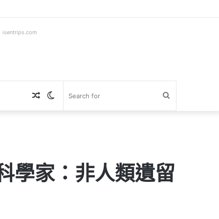
ntrips.com
Random
Switch
Search
Article
skin
for
，科學家：非人類遺留