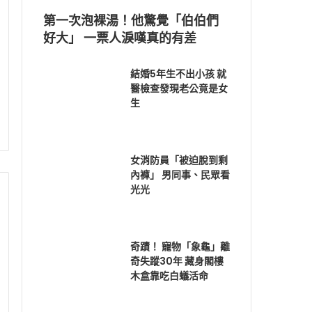
第一次泡裸湯！他驚覺「伯伯們
好大」 一票人淚嘆真的有差
結婚5年生不出小孩 就
醫檢查發現老公竟是女
生
女消防員「被迫脫到剩
內褲」 男同事、民眾看
光光
奇蹟！ 寵物「象龜」離
奇失蹤30年 藏身閣樓
木盒靠吃白蟻活命